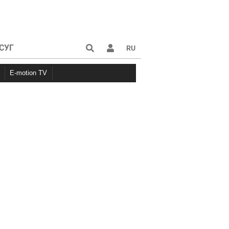
СУГ
RU
E-motion TV