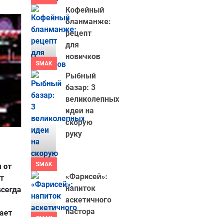
Кофейный
бланманже:
рецепт
для
новичков
SMAK
Рыбный
базар: 3
великолепных
идеи на
скорую
руку
SMAK
 от
«Фарисей»:
ет
напиток
всегда
аскетичного
пастора
ает