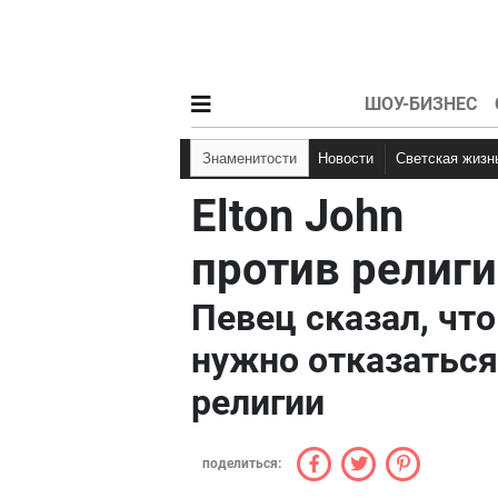
ШОУ-БИЗНЕС
Знаменитости
Новости
Светская жизн
Elton John
против религ
Певец сказал, что
нужно отказаться
религии
поделиться: