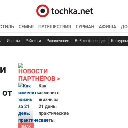
СТИЛЬ
СЕМЬЯ
ПУТЕШЕСТВИЯ
ГУРМАН
АФИША
ДО
ь
Ивенты
Рейтинги
Развлечения
Веб-конференции
Конкурсы
ии
НОВОСТИ
ПАРТНЁРОВ
Как
 от
изменить
жизнь за
21 день:
практические
советы
SMAK