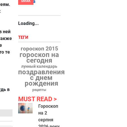
SMAK
геям.
х
Loading...
в ней
ТЕГИ
 также
e
гороскоп 2015
то те
гороскоп на
сегодня
лунный календарь
поздравления
с днем
рождения
удь в
рецепты
MUST READ
Гороскоп
на 2
серпня
2026 року