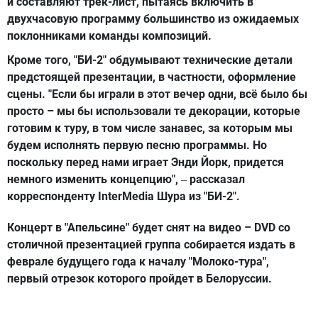
и составляют трек-лист, пытаясь включить в
двухчасовую программу большинство из ожидаемых
поклонниками команды композиций.
Кроме того, "БИ-2" обдумывают технические детали
предстоящей презентации, в частности, оформление
сцены. "Если бы играли в этот вечер одни, всё было бы
просто – мы бы использовали те декорации, которые
готовим к туру, в том числе занавес, за которым мы
будем исполнять первую песню программы. Но
поскольку перед нами играет Энди Йорк, придется
немного изменить концепцию",
рассказал
–
корреспонденту InterMedia Шура из "БИ-2".
Концерт в "Апельсине" будет снят на видео – DVD cо
столичной презентацией группа собирается издать в
феврале будущего года к началу "Молоко-тура",
первый отрезок которого пройдет в Белоруссии.