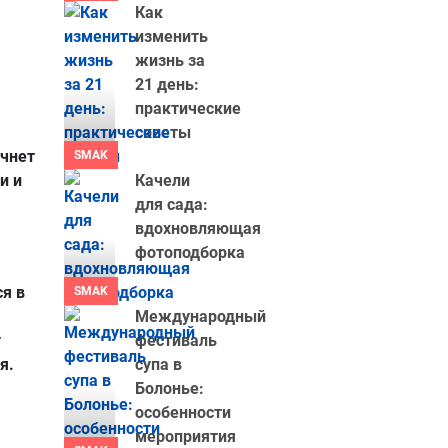
Как
изменить
жизнь за
21 день:
практические
советы
ачнет
SMAK
и и
Качели
для сада:
вдохновляющая
фотоподборка
я в
SMAK
Международный
y
фестиваль
я.
супа в
Болонье:
особенности
мероприятия