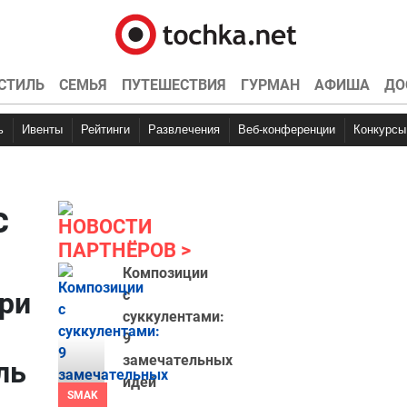
СТИЛЬ
СЕМЬЯ
ПУТЕШЕСТВИЯ
ГУРМАН
АФИША
ДО
ь
Ивенты
Рейтинги
Развлечения
Веб-конференции
Конкурсы
с
НОВОСТИ
ПАРТНЁРОВ
Композиции
ри
с
суккулентами:
9
замечательных
ль
идей
SMAK