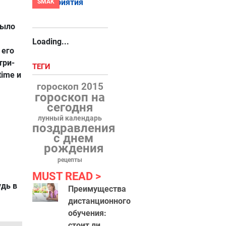
SMAK
было
Loading...
 его
три-
ТЕГИ
time и
гороскоп 2015
гороскоп на
сегодня
лунный календарь
поздравления
с днем
рождения
рецепты
MUST READ
удь в
Преимущества
дистанционного
обучения:
стоит ли