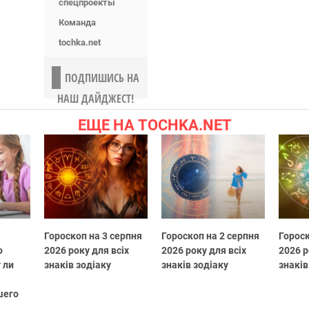
спецпроекты
Команда
tochka.net
ПОДПИШИСЬ НА
НАШ ДАЙДЖЕСТ!
ЕЩЕ НА TOCHKA.NET
Гороскоп на 3 серпня
Гороскоп на 2 серпня
Гороск
о
2026 року для всіх
2026 року для всіх
2026 р
 ли
знаків зодіаку
знаків зодіаку
знаків
шего