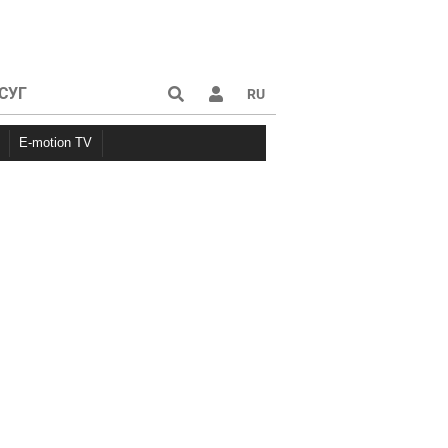
СУГ
RU
E-motion TV