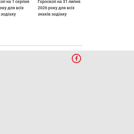
оп на 1 серпня
Гороскоп на 31 липня
оку для всіх
2026 року для всіх
 зодіаку
знаків зодіаку