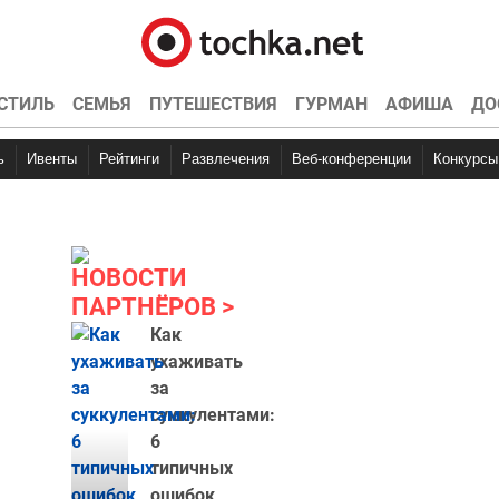
СТИЛЬ
СЕМЬЯ
ПУТЕШЕСТВИЯ
ГУРМАН
АФИША
ДО
ь
Ивенты
Рейтинги
Развлечения
Веб-конференции
Конкурсы
НОВОСТИ
ПАРТНЁРОВ
Как
ухаживать
за
суккулентами:
6
типичных
ошибок