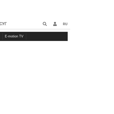
СУГ
RU
E-motion TV