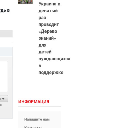
Украина в
удь в
девятый
раз
проводит
«Дерево
знаний»
для
детей,
нуждающихся
в
поддержке
й
ИНФОРМАЦИЯ
х:
Напишите нам
Контакты