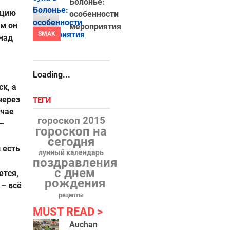
Болонье:
ацию
особенности
ом он
мероприятия
SMAK
 над
Loading...
к, а
через
ТЕГИ
учае
гороскоп 2015
–
гороскоп на
сегодня
 есть
лунный календарь
поздравления
с днем
ется,
рождения
 – всё
рецепты
MUST READ
Auchan