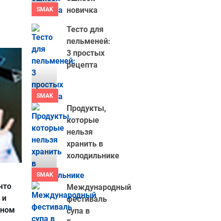
новичка
SMAK
Тесто для
пельменей:
3 простых
рецепта
SMAK
Продукты,
которые
нельзя
хранить в
холодильнике
SMAK
что
Международный
 и
фестиваль
ьном
супа в