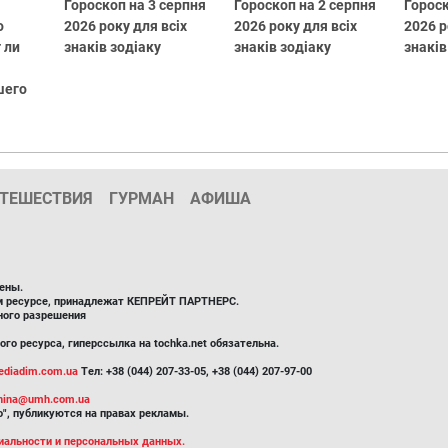
Гороскоп на 3 серпня
Гороскоп на 2 серпня
Гороск
о
2026 року для всіх
2026 року для всіх
2026 р
 ли
знаків зодіаку
знаків зодіаку
знаків
шего
ТЕШЕСТВИЯ
ГУРМАН
АФИША
ены.
ом ресурсе, принадлежат КЕПРЕЙТ ПАРТНЕРС.
ного разрешения
го ресурса, гиперссылка на tochka.net обязательна.
diadim.com.ua
Тел: +38 (044) 207-33-05, +38 (044) 207-97-00
inina@umh.com.ua
", публикуются на правах рекламы.
иальности и персональных данных.