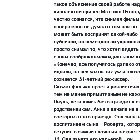
такое объяснение своей работе над
кинолентой привел Маттиас Лутхар
честно сознался, что снимая фильм
совершенно не думал о том как он
может быть воспринят какой-либо
публикой, ни немецкой ни украинск
просто снимал то, что хотел видеть
своем воображаемом идеальном к
«Конечно, все получилось далеко о
идеала, но все же не так уж и плохо
сознается 31-летний режиссер.
Сюжет фильма прост и реалистичен
тем не менее примитивным не каж
Пауль, оставшись без отца едет к 
родственникам. Анна в начале не в
восторге от его приезда. Она занят
воспитанием сына – Роберта, кото
вступил в самый сложный возраст 
16. Она занята его карьерой – он