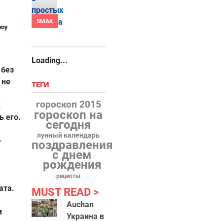
SMAK
роу
Loading...
 без
 не
ТЕГИ
гороскоп 2015
к
гороскоп на
 его.
сегодня
лунный календарь
-
поздравления
с днем
рождения
рецепты
ата.
MUST READ
Auchan
м
Украина в