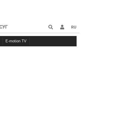
СУГ
RU
E-motion TV