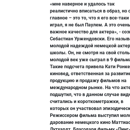
«мне наверное и удалось так
реалистично вписаться в образ, но
главное – это то, что я его все-таки
играл, я не был Паулем. А это очен
важное качество для актера», - со
Себастиан Уржендовски. Его назы
молодой надеждой немецкой акте
школы. Он, не смотря на свой столь
молодой век уже сыграл в 9 фильм
Такие подсчета привела Кати Ронке
киновед, ответственная за развитие
продукцию и продажу фильмов на
международном рынке. На что акт
подшутил, что в данном случае вид
считались и короткометражки, в
которых он участвовал эпизодическ
Режиссером фильма выступил мол
дарование немецкого кино Маттиа
Лутхардт. Благодаря фильму «Пинг