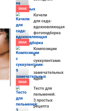
SMAK
Качели
для сада:
вдохновляющая
фотоподборка
SMAK
Композиции
с
суккулентами:
9
замечательных
идей
SMAK
Тесто для
пельменей:
3 простых
рецепта