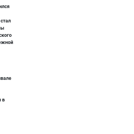
ился
 стал
мы
ского
дежной
ивале
 в