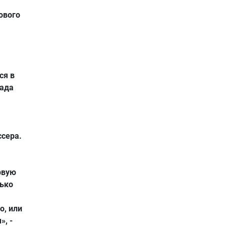
ового
ся в
рада
сера.
рвую
лько
о, или
, -