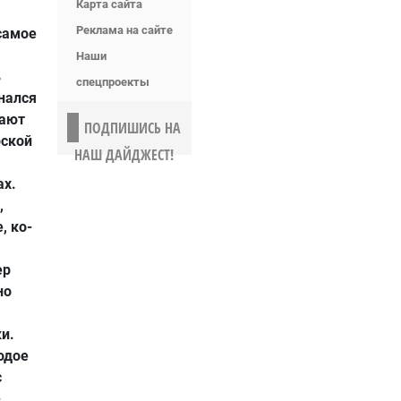
Карта сайта
Реклама на сайте
 самое
Наши
ь
спецпроекты
знался
вают
ПОДПИШИСЬ НА
рской
НАШ ДАЙДЖЕСТ!
ах.
,
, ко-
ер
но
и.
одое
с
-