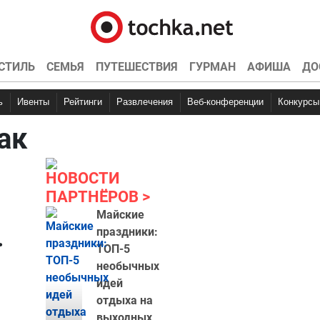
СТИЛЬ
СЕМЬЯ
ПУТЕШЕСТВИЯ
ГУРМАН
АФИША
ДО
ь
Ивенты
Рейтинги
Развлечения
Веб-конференции
Конкурсы
ак
НОВОСТИ
ПАРТНЁРОВ
Майские
.
праздники:
ТОП-5
необычных
идей
отдыха на
выходных