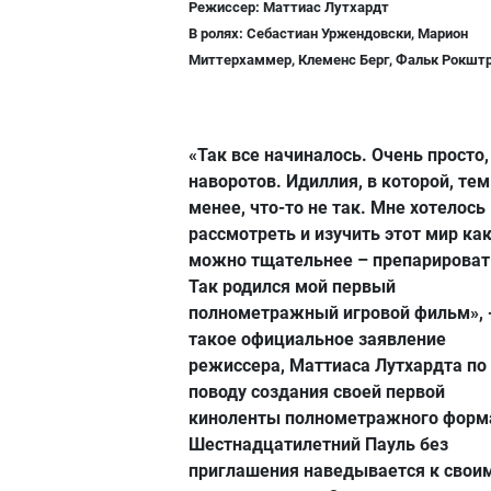
Режиссер: Маттиас Лутхардт
В ролях: Себастиан Уржендовски, Марион
Миттерхаммер, Клеменс Берг, Фальк Рокшт
«Так все начиналось. Очень просто,
наворотов. Идиллия, в которой, тем
менее, что-то не так. Мне хотелось
рассмотреть и изучить этот мир ка
можно тщательнее – препарировать
Так родился мой первый
полнометражный игровой фильм», 
такое официальное заявление
режиссера, Маттиаса Лутхардта по
поводу создания своей первой
киноленты полнометражного форм
Шестнадцатилетний Пауль без
приглашения наведывается к свои