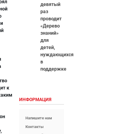
рял
девятый
ной
раз
о
проводит
 и
«Дерево
ый
знаний»
для
детей,
нуждающихся
я
в
а
поддержке
тво
ит к
каким
ИНФОРМАЦИЯ
 он
Напишите нам
Контакты
,