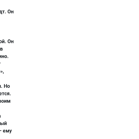
дт. Он
ой. Он
 в
ино.
т
»,
. Но
ется.
своим
а
рый
– ему