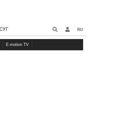
СУГ
RU
E-motion TV