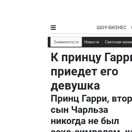
ШОУ-БИЗНЕС
Знаменитости
Новости
Светская жизн
К принцу Гарр
приедет его
девушка
Принц Гарри, вто
сын Чарльза
никогда не был