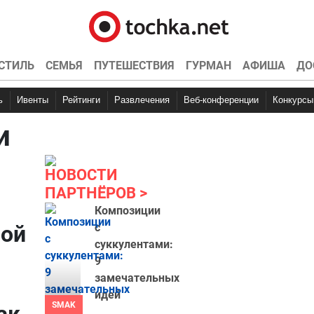
СТИЛЬ
СЕМЬЯ
ПУТЕШЕСТВИЯ
ГУРМАН
АФИША
ДО
ь
Ивенты
Рейтинги
Развлечения
Веб-конференции
Конкурсы
и
НОВОСТИ
ПАРТНЁРОВ
Композиции
рой
с
суккулентами:
9
замечательных
идей
SMAK