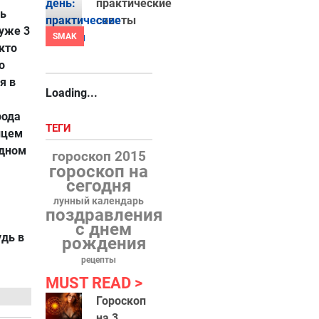
практические
ть
советы
уже 3
SMAK
кто
о
я в
Loading...
рода
ТЕГИ
нцем
одном
гороскоп 2015
гороскоп на
сегодня
лунный календарь
поздравления
с днем
удь в
рождения
рецепты
MUST READ
Гороскоп
на 3