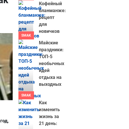
ак
Кофейный
бланманже:
рецепт
для
новичков
SMAK
Майские
праздники:
ТОП-5
необычных
идей
отдыха на
выходных
SMAK
Как
изменить
жизнь за
год,
21 день: