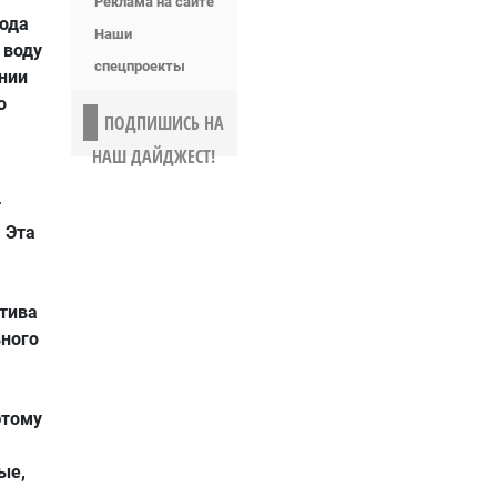
Реклама на сайте
рода
Наши
 воду
спецпроекты
нии
о
ПОДПИШИСЬ НА
НАШ ДАЙДЖЕСТ!
т
. Эта
тива
вного
этому
ые,