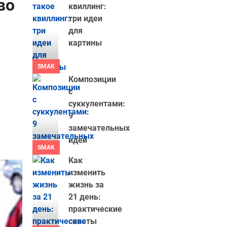
во
квиллинг:
три идеи
для
картины
SMAK
Композиции
с
суккулентами:
9
замечательных
идей
SMAK
Как
изменить
жизнь за
21 день:
практические
советы