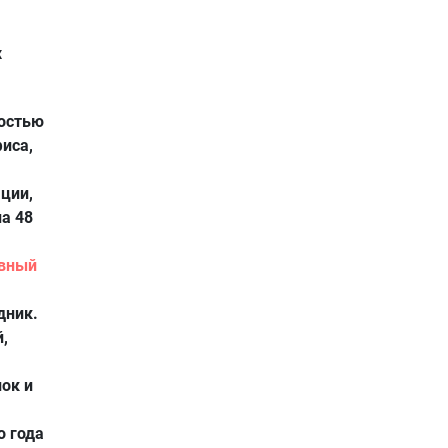
х
ностью
иса,
ции,
на 48
ивный
дник.
,
ок и
о года