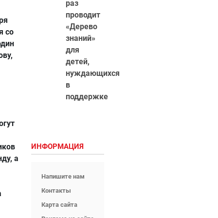
раз
проводит
ря
«Дерево
я со
знаний»
один
для
ову,
детей,
нуждающихся
в
поддержке
огут
иков
ИНФОРМАЦИЯ
ду, а
Напишите нам
Контакты
а
Карта сайта