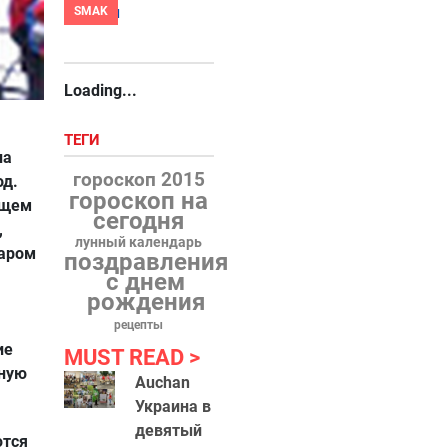
SMAK
Loading...
ТЕГИ
на
гороскоп 2015
од.
гороскоп на
ющем
сегодня
,
лунный календарь
даром
поздравления
с днем
рождения
рецепты
ие
MUST READ
жную
Auchan
Украина в
девятый
тся