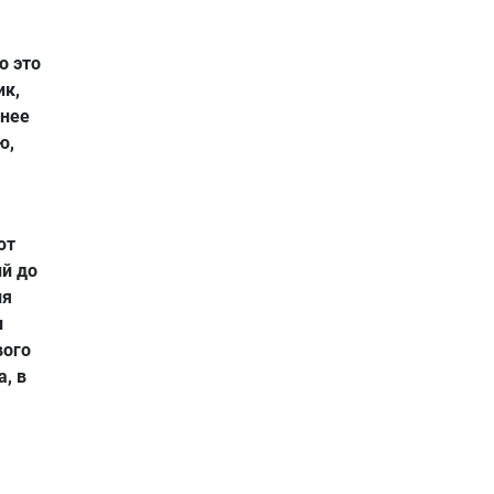
о это
ик,
внее
ю,
ют
ий до
ня
и
вого
, в