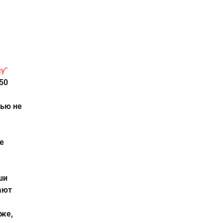
у"
50
дью не
е
ши
ают
иже,