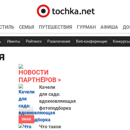
СТИЛЬ
СЕМЬЯ
ПУТЕШЕСТВИЯ
ГУРМАН
АФИША
ДО
ь
Ивенты
Рейтинги
Развлечения
Веб-конференции
Конкурсы
я
НОВОСТИ
ПАРТНЁРОВ
Качели
для сада:
вдохновляющая
фотоподборка
SMAK
Что такое