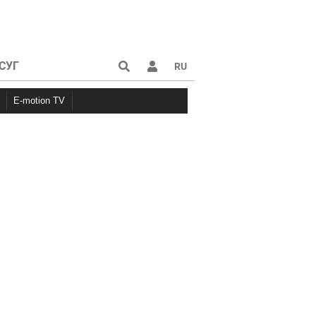
СУГ
RU
E-motion TV