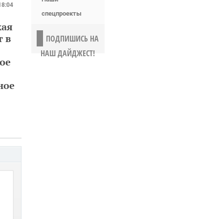
18:04
спецпроекты
кая
т в
ПОДПИШИСЬ НА
НАШ ДАЙДЖЕСТ!
ое
ное