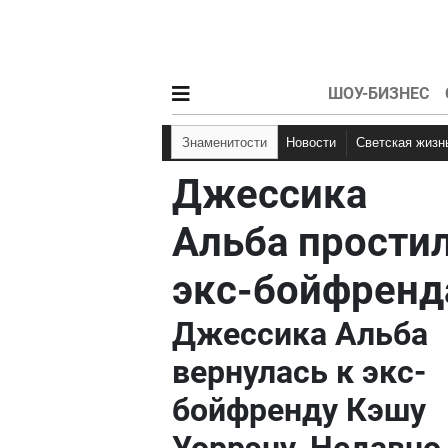
ШОУ-БИЗНЕС
Знаменитости
Новости
Светская жизн
Джессика
Альба прости
экс-бойфренд
Джессика Альба
вернулась к экс-
бойфренду Кэшу