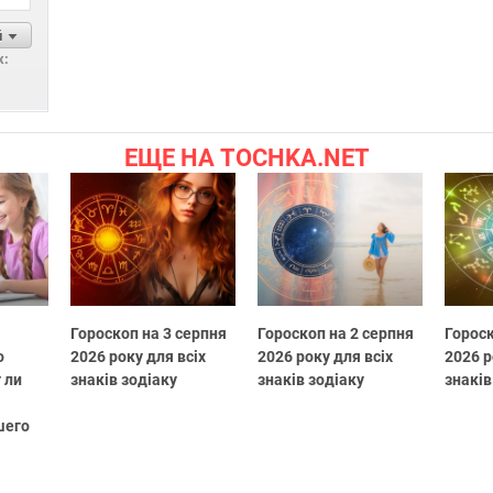
й
х:
ЕЩЕ НА TOCHKA.NET
Гороскоп на 3 серпня
Гороскоп на 2 серпня
Гороск
о
2026 року для всіх
2026 року для всіх
2026 р
 ли
знаків зодіаку
знаків зодіаку
знаків
шего