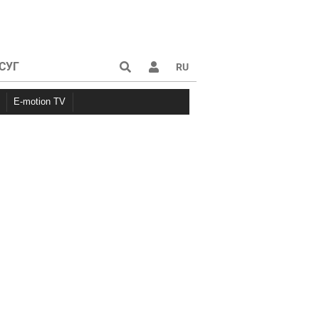
СУГ
RU
E-motion TV