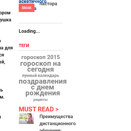
пастора
SMAK
тором
вушка
Loading...
о
ТЕГИ
ла для
ся
гороскоп 2015
ей,
гороскоп на
сегодня
лунный календарь
поздравления
с днем
ть
рождения
м.
рецепты
MUST READ
Преимущества
л
дистанционного
обучения: