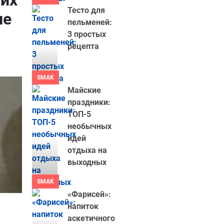
 их
Тесто для
не
пельменей:
3 простых
рецепта
SMAK
Майские
праздники:
ТОП-5
необычных
идей
отдыха на
выходных
SMAK
«Фарисей»:
напиток
аскетичного