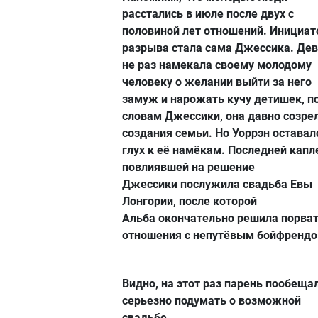
расстались в июле после двух с
половиной лет отношений. Инициа
разрыва стала сама Джессика. Де
не раз намекала своему молодому
человеку о желании выйти за него
замуж и нарожать кучу детишек, п
словам Джессики, она давно созре
создания семьи. Но Уоррэн оставал
глух к её намёкам. Последней капл
повлиявшей на решение
Джессики послужила свадьба Евы
Лонгории, после которой
Альба окончательно решила порва
отношения с непутёвым бойфрендо
Видно, на этот раз парень пообеща
серьезно подумать о возможной
свадьбе.