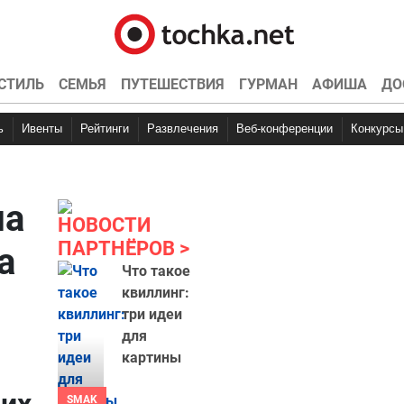
СТИЛЬ
СЕМЬЯ
ПУТЕШЕСТВИЯ
ГУРМАН
АФИША
ДО
ь
Ивенты
Рейтинги
Развлечения
Веб-конференции
Конкурсы
ла
НОВОСТИ
ПАРТНЁРОВ
а
Что такое
квиллинг:
три идеи
для
картины
SMAK