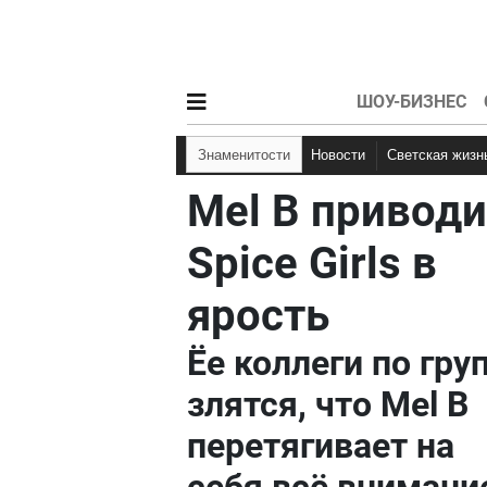
ШОУ-БИЗНЕС
Знаменитости
Новости
Светская жизн
Mel B приводи
Spice Girls в
ярость
Ёе коллеги по гру
злятся, что Mel B
перетягивает на