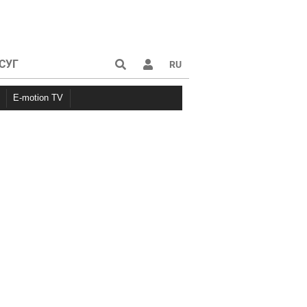
СУГ
RU
E-motion TV