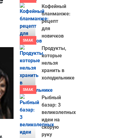
е
Кофейный
бланманже:
рецепт
для
новичков
SMAK
Продукты,
которые
нельзя
хранить в
холодильнике
SMAK
Рыбный
базар: 3
великолепных
идеи на
скорую
руку
м,