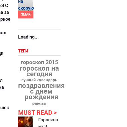
el C
ce за
SMAK
ерное
сах
Loading...
ТЕГИ
ди
гороскоп 2015
гороскоп на
сегодня
эл
лунный календарь
поздравления
на
с днем
рождения
рецепты
ушек
MUST READ
Гороскоп
на 3