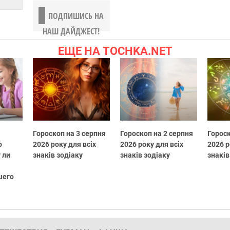
ПОДПИШИСЬ НА
НАШ ДАЙДЖЕСТ!
ЕЩЕ НА TOCHKA.NET
Гороскоп на 3 серпня
Гороскоп на 2 серпня
Гороск
о
2026 року для всіх
2026 року для всіх
2026 р
 ли
знаків зодіаку
знаків зодіаку
знаків
шего