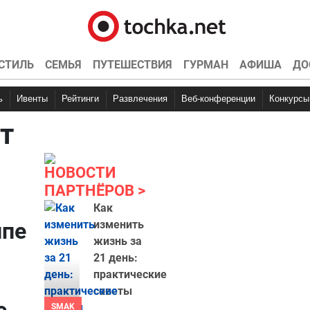
СТИЛЬ
СЕМЬЯ
ПУТЕШЕСТВИЯ
ГУРМАН
АФИША
ДО
ь
Ивенты
Рейтинги
Развлечения
Веб-конференции
Конкурсы
т
НОВОСТИ
ПАРТНЁРОВ
Как
ппе
изменить
жизнь за
21 день:
практические
советы
SMAK