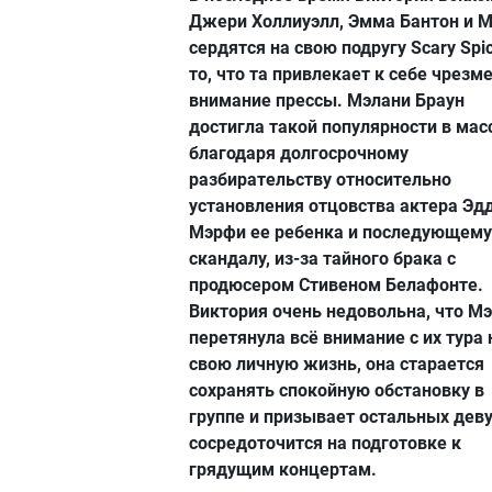
Джери Холлиуэлл, Эмма Бантон и M
сердятся на свою подругу Scary Spi
то, что та привлекает к себе чрезм
внимание прессы. Мэлани Браун
достигла такой популярности в мас
благодаря долгосрочному
разбирательству относительно
установления отцовства актера Эд
Мэрфи ее ребенка и последующему
скандалу, из-за тайного брака с
продюсером Стивеном Белафонте.
Виктория очень недовольна, что М
перетянула всё внимание с их тура 
свою личную жизнь, она старается
сохранять спокойную обстановку в
группе и призывает остальных дев
сосредоточится на подготовке к
грядущим концертам.