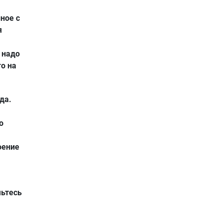
ное с
я
 надо
о на
да.
о
оение
чьтесь