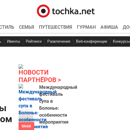
СТИЛЬ
СЕМЬЯ
ПУТЕШЕСТВИЯ
ГУРМАН
АФИША
ДО
ь
Ивенты
Рейтинги
Развлечения
Веб-конференции
Конкурсы
НОВОСТИ
ПАРТНЁРОВ
Международный
фестиваль
супа в
ны
Болонье:
особенности
мом
мероприятия
SMAK