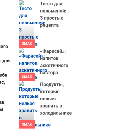
Тесто для
пельменей:
3 простых
рецепта
SMAK
шего
«Фарисей»:
напиток
т для
аскетичного
пастора
ебя
SMAK
с,
Продукты,
которые
нельзя
ак
хранить в
вы
холодильнике
SMAK