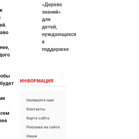
«Дерево
к
знаний»
м
для
ей.
детей,
раво
нуждающихся
в
нее,
поддержке
дого
собы
ИНФОРМАЦИЯ
 будет
ми
Напишите нам
Контакты
всем
Карта сайта
вее
Реклама на сайте
Наши