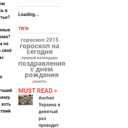
вым
сь в
Loading...
стье?
ТЕГИ
енные
ремя?
гороскоп 2015
м на
гороскоп на
 своё
сегодня
вы
лунный календарь
поздравления
с днем
рождения
о
рецепты
MUST READ
лучший
шему.
Auchan
 хоть
Украина в
ствий
девятый
раз
проводит