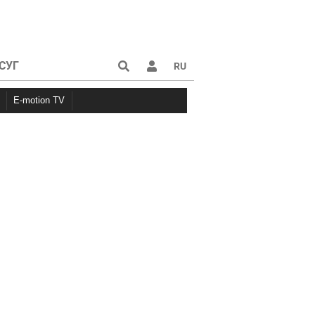
СУГ
RU
E-motion TV