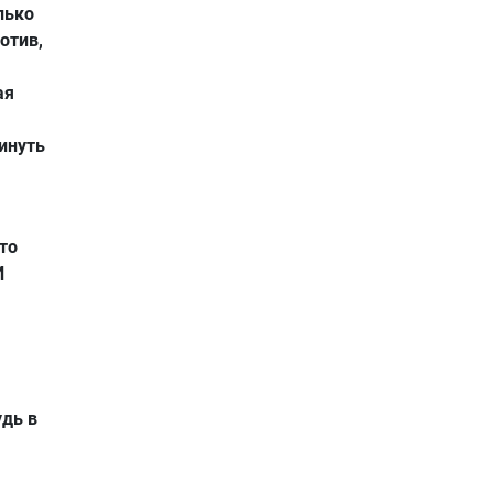
лько
отив,
ая
инуть
то
И
удь в