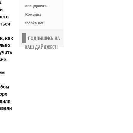
х.
спецпроекты
 и
Команда
осто
tochka.net
аться
ПОДПИШИСЬ НА
к, как
олько
НАШ ДАЙДЖЕСТ!
лучить
вие.
ем
ьбом
оре
здили
овели