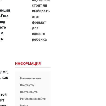
стоит ли
ренции
выбирать
 «Еще
этот
под
формат
ете
для
ам
вашего
ть
ребенка
ИНФОРМАЦИЯ
дамс,
 как
Напишите нам
Контакты
Карта сайта
итой
Реклама на сайте
хит
отал
Наши