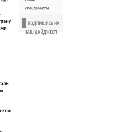
спецпроекты
о
трану
ПОДПИШИСЬ НА
ими
НАШ ДАЙДЖЕСТ!
тали
ы»
жется
го