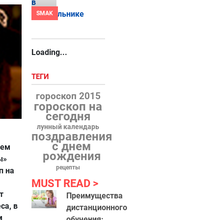
SMAK
Loading...
ТЕГИ
гороскоп 2015
гороскоп на
сегодня
лунный календарь
поздравления
с днем
сем
рождения
ы»
рецепты
п на
MUST READ
т
Преимущества
са, в
дистанционного
м
обучения: