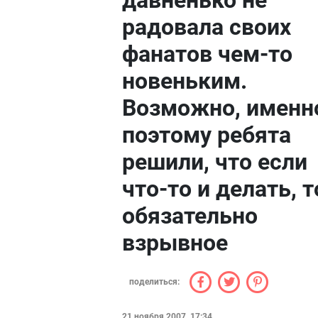
давненько не
радовала своих
фанатов чем-то
новеньким.
Возможно, именн
поэтому ребята
решили, что если
что-то и делать, т
обязательно
взрывное
поделиться:
21 ноября 2007, 17:34