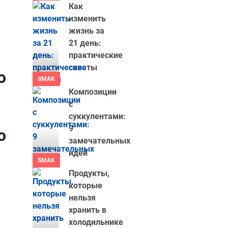
Как
изменить
жизнь за
21 день:
практические
советы
о
SMAK
Композиции
с
суккулентами:
9
о
замечательных
идей
SMAK
Продукты,
которые
нельзя
хранить в
холодильнике