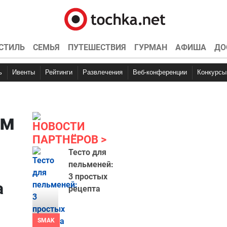
СТИЛЬ
СЕМЬЯ
ПУТЕШЕСТВИЯ
ГУРМАН
АФИША
ДО
ь
Ивенты
Рейтинги
Развлечения
Веб-конференции
Конкурсы
им
НОВОСТИ
ПАРТНЁРОВ
Тесто для
пельменей:
3 простых
а
рецепта
SMAK