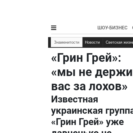
ШОУ-БИЗНЕС
Знаменитости
Новости
Светская жизн
«Грин Грей»:
«мы не держ
вас за лохов»
Известная
украинская групп
«Грин Грей» уже