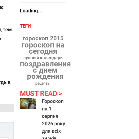
ис
Loading...
ТЕГИ
д тем
,
гороскоп 2015
гороскоп на
сегодня
лунный календарь
поздравления
с днем
рождения
удь в
рецепты
MUST READ
Гороскоп
на 1
серпня
2026 року
для всіх
знаків