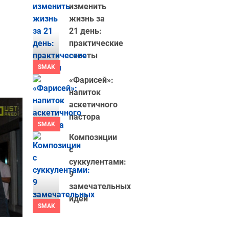
изменить
жизнь за
21 день:
практические
советы
SMAK
«Фарисей»:
напиток
аскетичного
пастора
SMAK
Композиции
с
суккулентами:
9
замечательных
идей
SMAK