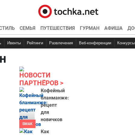
СТИЛЬ
СЕМЬЯ
ПУТЕШЕСТВИЯ
ГУРМАН
АФИША
ДО
ь
Ивенты
Рейтинги
Развлечения
Веб-конференции
Конкурсы
н
НОВОСТИ
ПАРТНЁРОВ
Кофейный
бланманже:
рецепт
для
новичков
SMAK
Как