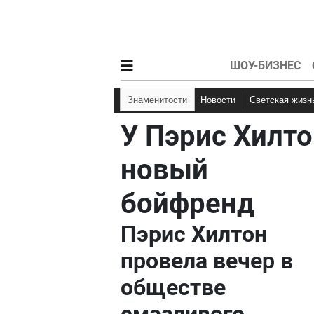
ШОУ-БИЗНЕС
Знаменитости
Новости
Светская жизн
У Пэрис Хилто
новый
бойфренд
Пэрис Хилтон
провела вечер в
обществе