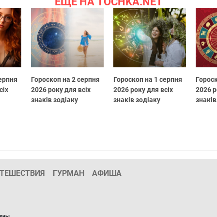
ЕЩЕ НА TOCHKA.NET
серпня
Гороскоп на 2 серпня
Гороскоп на 1 серпня
Гороск
сіх
2026 року для всіх
2026 року для всіх
2026 р
знаків зодіаку
знаків зодіаку
знаків
ТЕШЕСТВИЯ
ГУРМАН
АФИША
ены.