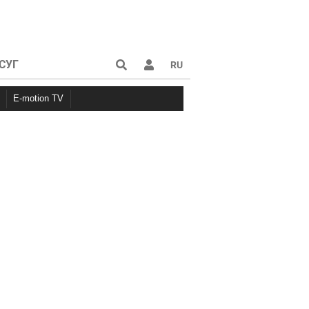
СУГ
RU
E-motion TV