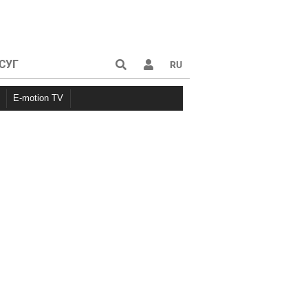
СУГ
RU
E-motion TV