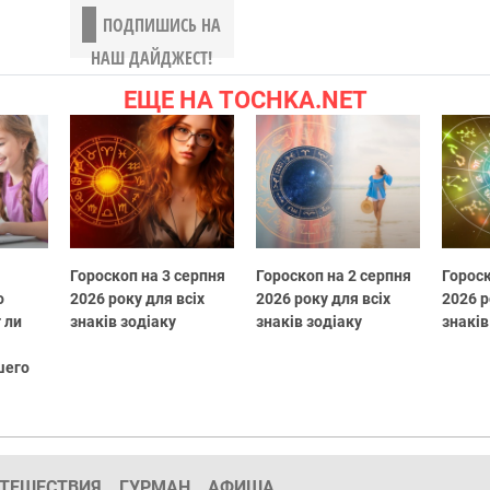
ПОДПИШИСЬ НА
НАШ ДАЙДЖЕСТ!
ЕЩЕ НА TOCHKA.NET
Гороскоп на 3 серпня
Гороскоп на 2 серпня
Гороск
о
2026 року для всіх
2026 року для всіх
2026 р
 ли
знаків зодіаку
знаків зодіаку
знаків
шего
ТЕШЕСТВИЯ
ГУРМАН
АФИША