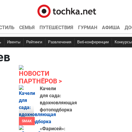
СТИЛЬ
СЕМЬЯ
ПУТЕШЕСТВИЯ
ГУРМАН
АФИША
ДО
ь
Ивенты
Рейтинги
Развлечения
Веб-конференции
Конкурсы
ев
НОВОСТИ
ПАРТНЁРОВ
Качели
для сада:
вдохновляющая
фотоподборка
SMAK
«Фарисей»: