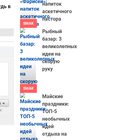
напиток
удь в
аскетичного
пастора
SMAK
Рыбный
базар: 3
великолепных
идеи на
скорую
руку
SMAK
Майские
й
праздники:
х:
ТОП-5
необычных
идей
отдыха на