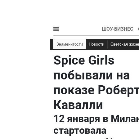
ШОУ-БИЗНЕС
Знаменитости
Новости
Светская жизн
Spice Girls
побывали на
показе Робер
Кавалли
12 января в Мила
стартовала