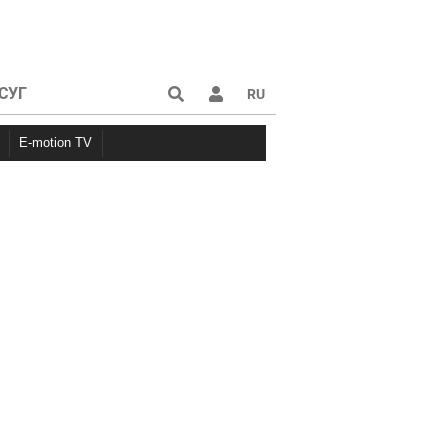
СУГ
RU
E-motion TV