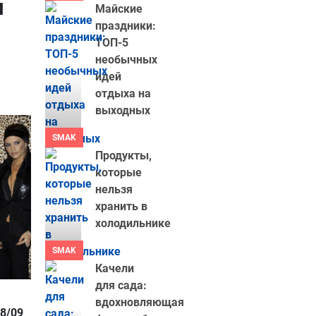
я
Майские
праздники:
ТОП-5
необычных
идей
отдыха на
выходных
SMAK
Продукты,
которые
нельзя
хранить в
холодильнике
SMAK
Качели
для сада:
вдохновляющая
8/09