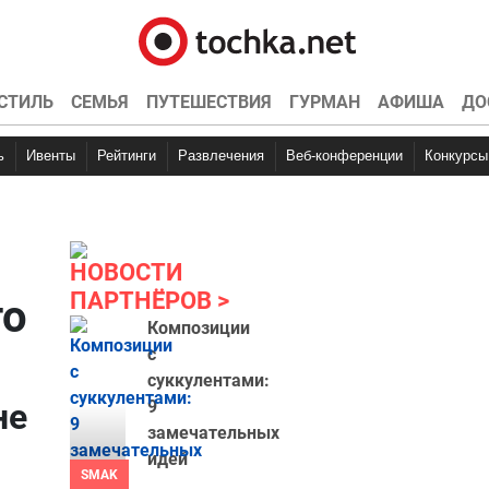
СТИЛЬ
СЕМЬЯ
ПУТЕШЕСТВИЯ
ГУРМАН
АФИША
ДО
ь
Ивенты
Рейтинги
Развлечения
Веб-конференции
Конкурсы
НОВОСТИ
ПАРТНЁРОВ
то
Композиции
с
суккулентами:
не
9
замечательных
идей
SMAK