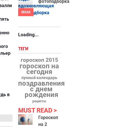
фотоподборка
валли
я
SMAK
 пять
енно
Loading...
вого
ТЕГИ
ельер
гороскоп 2015
гороскоп на
сегодня
лунный календарь
поздравления
с днем
рождения
удь в
рецепты
MUST READ
Гороскоп
на 2