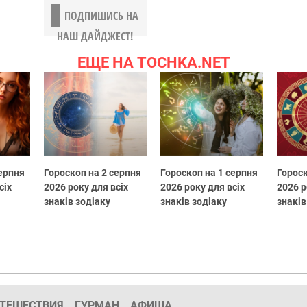
ПОДПИШИСЬ НА
НАШ ДАЙДЖЕСТ!
ЕЩЕ НА TOCHKA.NET
серпня
Гороскоп на 2 серпня
Гороскоп на 1 серпня
Гороск
сіх
2026 року для всіх
2026 року для всіх
2026 р
знаків зодіаку
знаків зодіаку
знаків
ТЕШЕСТВИЯ
ГУРМАН
АФИША