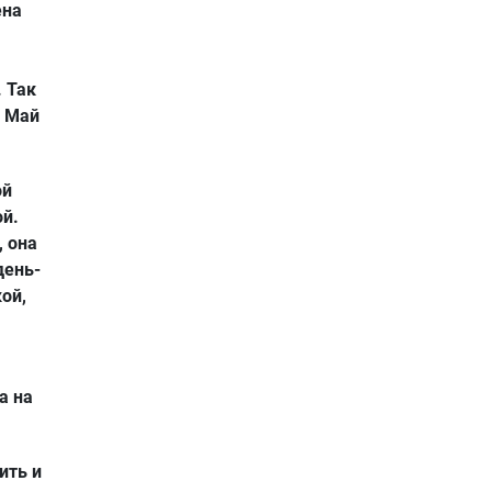
ена
. Так
л Май
ой
ой.
 она
день-
ой,
а на
ить и