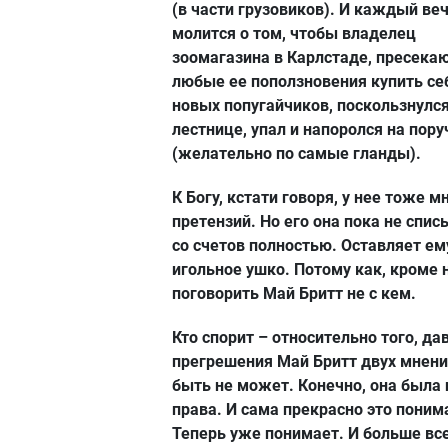
(в части грузовиков). И каждый ве
молится о том, чтобы владелец
зоомагазина в Карлстаде, пресек
любые ее поползновения купить се
новых попугайчиков, поскользнулся
лестнице, упал и напоролся на пору
(желательно по самые гланды).
К Богу, кстати говоря, у нее тоже м
претензий. Но его она пока не спис
со счетов полностью. Оставляет ем
игольное ушко. Потому как, кроме н
поговорить Май Бритт не с кем.
Кто спорит – относительно того, да
прегрешения Май Бритт двух мнен
быть не может. Конечно, она была 
права. И сама прекрасно это поним
Теперь уже понимает. И больше вс