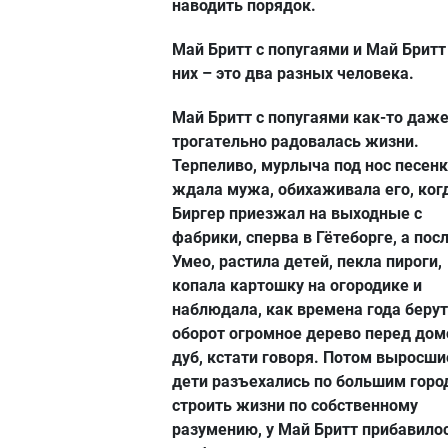
наводить порядок.
Май Бритт с попугаями и Май Бритт
них – это два разных человека.
Май Бритт с попугаями как-то даж
трогательно радовалась жизни.
Терпеливо, мурлыча под нос песенк
ждала мужа, обихаживала его, ког
Биргер приезжал на выходные с
фабрики, сперва в Гётеборге, а посл
Умео, растила детей, пекла пироги,
копала картошку на огородике и
наблюдала, как времена года берут
оборот огромное дерево перед дом
дуб, кстати говоря. Потом выросши
дети разъехались по большим гор
строить жизни по собственному
разумению, у Май Бритт прибавило