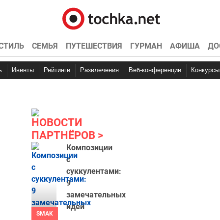
СТИЛЬ
СЕМЬЯ
ПУТЕШЕСТВИЯ
ГУРМАН
АФИША
ДО
ь
Ивенты
Рейтинги
Развлечения
Веб-конференции
Конкурсы
НОВОСТИ
ПАРТНЁРОВ
Композиции
с
суккулентами:
9
замечательных
идей
SMAK