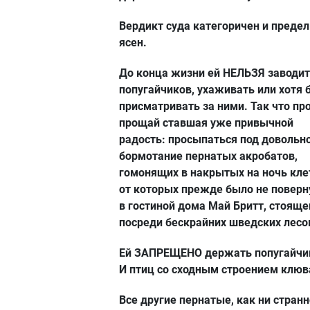
Вердикт суда категоричен и преде
ясен.
До конца жизни ей НЕЛЬЗЯ заводи
попугайчиков, ухаживать или хотя 
присматривать за ними. Так что пр
прощай ставшая уже привычной
радость: просыпаться под довольн
бормотание пернатых акробатов,
гомонящих в накрытых на ночь кле
от которых прежде было не поверн
в гостиной дома Май Бритт, стояще
посреди бескрайних шведских лесо
Ей ЗАПРЕЩЕНО держать попугайчи
И птиц со сходным строением клюв
Все другие пернатые, как ни странн