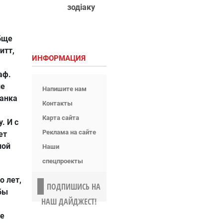
зодіаку
обще
итт,
ИНФОРМАЦИЯ
аф.
не
Напишите нам
банка
Контакты
Карта сайта
. И с
Реклама на сайте
ет
ной
Наши
спецпроекты
о лет,
ПОДПИШИСЬ НА
обы
НАШ ДАЙДЖЕСТ!
ее