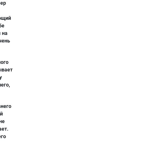
чер
ающий
бе
 на
чень
ного
ывает
у
его,
внего
ий
не
ает.
его