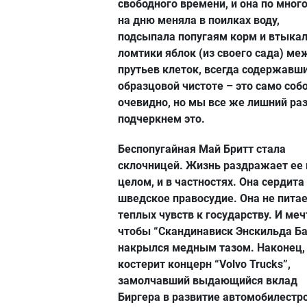
свободного времени, и она по много
на дню меняла в поилках воду,
подсыпала попугаям корм и втыка
ломтики яблок (из своего сада) ме
прутьев клеток, всегда содержавши
образцовой чистоте – это само соб
очевидно, но мы все же лишний ра
подчеркнем это.
Беспопугайная Май Бритт стала
склочницей. Жизнь раздражает ее 
целом, и в частностях. Она сердита
шведское правосудие. Она не пита
теплых чувств к государству. И меч
чтобы “Скандинависк Энскильда Б
накрылся медным тазом. Наконец,
костерит концерн “Volvo Trucks”,
замолчавший выдающийся вклад
Биргера в развитие автомобилестр