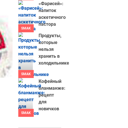
«Фарисей»:
напиток
аскетичного
пастора
SMAK
Продукты,
которые
нельзя
хранить в
холодильнике
SMAK
Кофейный
бланманже:
рецепт
для
новичков
SMAK