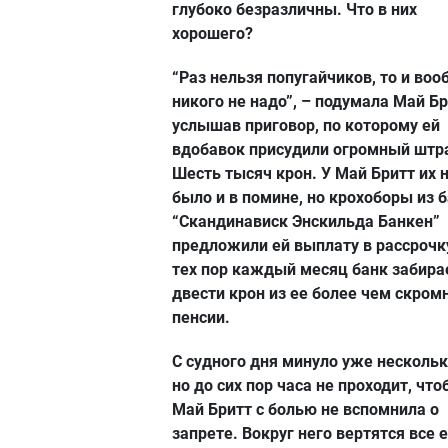
глубоко безразличны. Что в них
хорошего?
“Раз нельзя попугайчиков, то и во
никого не надо”, – подумала Май Бр
услышав приговор, по которому ей
вдобавок присудили огромный штр
Шесть тысяч крон. У Май Бритт их 
было и в помине, но крохоборы из 
“Скандинависк Энскильда Банкен”
предложили ей выплату в рассрочку
тех пор каждый месяц банк забира
двести крон из ее более чем скром
пенсии.
С судного дня минуло уже нескольк
но до сих пор часа не проходит, чт
Май Бритт с болью не вспомнила о
запрете. Вокруг него вертятся все 