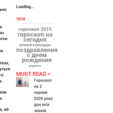
Loading...
льно
ТЕГИ
ть
гороскоп 2015
бы
гороскоп на
сегодня
ости-
лунный календарь
поздравления
ое
с днем
рождения
тках,
рецепты
уться
MUST READ
го
Гороскоп
в.
на 2
ков.
серпня
а.
2026 року
для всіх
о, ей
знаків