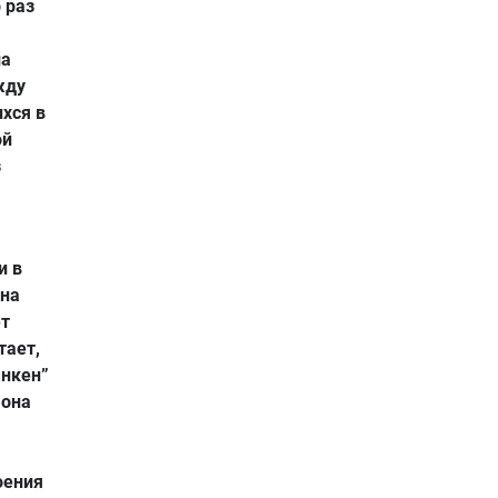
 раз
ла
жду
хся в
ой
з
и в
 на
ет
тает,
анкен”
 она
оения