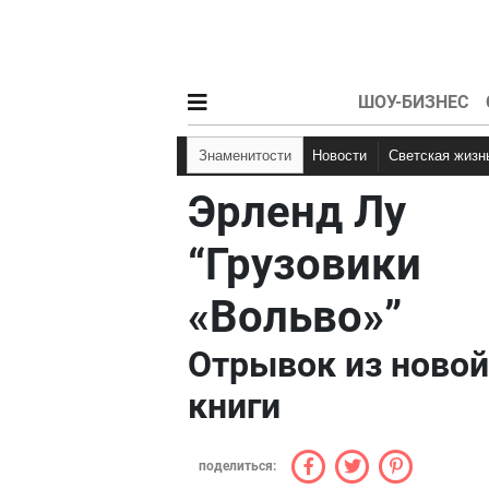
ШОУ-БИЗНЕС
Знаменитости
Новости
Светская жизн
Эрленд Лу
“Грузовики
«Вольво»”
Отрывок из новой
книги
поделиться: