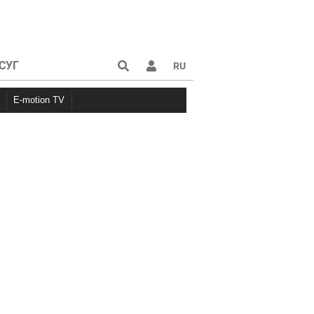
СУГ
RU
E-motion TV