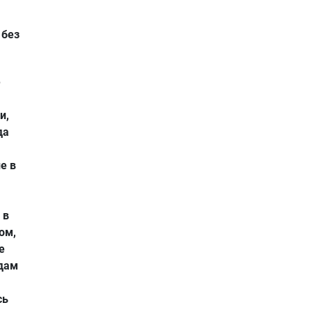
 без
е
и,
да
е в
 в
ом,
е
одам
сь