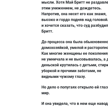
мысли. Хотя Май Бритт не раздавл
этим унижением, не дождетесь.
Напротив, она несет его как знамя,
высоко и гордо подняв над головой
и хочется сказать, что суд разбуди
Бритт.
До процесса она была обыкновенн
домохозяйкой, умелой и расторопн
Как многие женщины ее поколения,
не умничала и не высовывалась, а 
деньской крутилась с детьми, стирк
уборкой и прочими заботами, не
видными чужому глазу.
Но дело о попугаях открыло ей глаз
мир.
И она увидела, что в нем еще навод