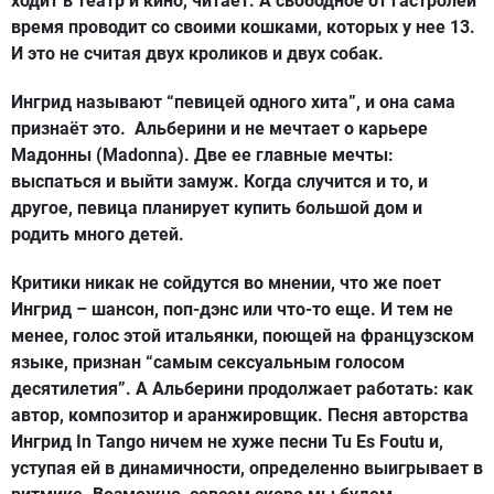
ходит в театр и кино, читает. А свободное от гастролей
время проводит со своими кошками, которых у нее 13.
И это не считая двух кроликов и двух собак.
Ингрид называют “певицей одного хита”, и она сама
признаёт это. Альберини и не мечтает о карьере
Мадонны (Madonna). Две ее главные мечты:
выспаться и выйти замуж. Когда случится и то, и
другое, певица планирует купить большой дом и
родить много детей.
Критики никак не сойдутся во мнении, что же поет
Ингрид – шансон, поп-дэнс или что-то еще. И тем не
менее, голос этой итальянки, поющей на французском
языке, признан “самым сексуальным голосом
десятилетия”. А Альберини продолжает работать: как
автор, композитор и аранжировщик. Песня авторства
Ингрид In Tango ничем не хуже песни Tu Es Foutu и,
уступая ей в динамичности, определенно выигрывает в