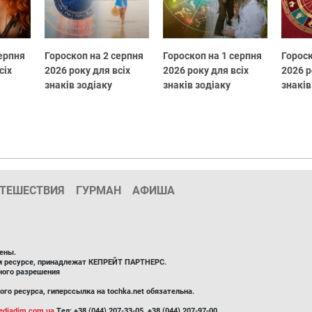
серпня
Гороскоп на 2 серпня
Гороскоп на 1 серпня
Гороск
сіх
2026 року для всіх
2026 року для всіх
2026 р
знаків зодіаку
знаків зодіаку
знаків
ТЕШЕСТВИЯ
ГУРМАН
АФИША
ены.
ом ресурсе, принадлежат КЕПРЕЙТ ПАРТНЕРС.
ного разрешения
го ресурса, гиперссылка на tochka.net обязательна.
diadim.com.ua
Тел: +38 (044) 207-33-05, +38 (044) 207-97-00