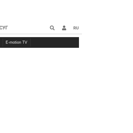
СУГ
RU
E-motion TV