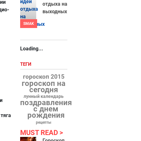
ции
отдыха на
дио-
выходных
SMAK
Loading...
ТЕГИ
гороскоп 2015
гороскоп на
сегодня
лунный календарь
и
поздравления
с днем
рождения
 тяга
рецепты
MUST READ
Гороскоп