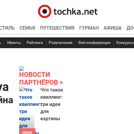
СТИЛЬ
СЕМЬЯ
ПУТЕШЕСТВИЯ
ГУРМАН
АФИША
ДО
ь
Ивенты
Рейтинги
Развлечения
Веб-конференции
Конкурсы
НОВОСТИ
ПАРТНЁРОВ
va
Что такое
йна
квиллинг:
три идеи
для
картины
SMAK