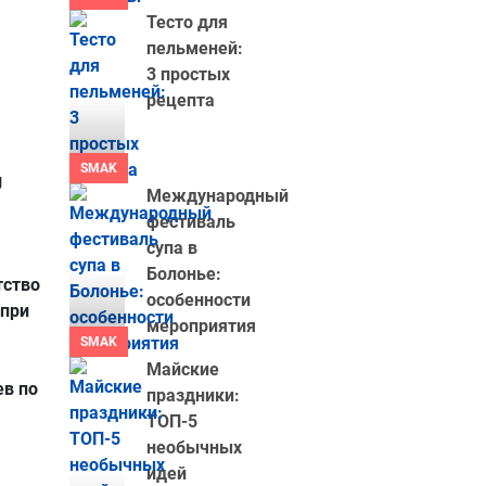
Тесто для
пельменей:
3 простых
рецепта
SMAK
g
Международный
фестиваль
супа в
Болонье:
тство
особенности
 при
мероприятия
SMAK
Майские
ев по
праздники:
ТОП-5
необычных
идей