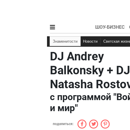
ШОУ-БИЗНЕС
Знаменитости
Новости
Светская жизн
DJ Andrey
Balkonsky + DJ
Natasha Rosto
с программой "Во
и мир"
поделиться: