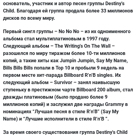
основатель, участник и автор песен группы Destiny's
Child. Благодаря ей группа продала более 33 миллионов
дисков по всему миру.
Первый сингл группы – No No No – из их одноименного
альбома стал мультиплатиновым в 1997 году.
Следующий альбом – The Writing's On The Wall –
разошелся по миру тиражом более 10-ти миллионов
копий, а такие хиты как Jumpin Jumpin, Say My Name,
Bills Bills Bills попали в Top 10 и пробыли 9 недель на
первом месте хит-парада Billboard R’n’B singles. Их
следующий альбом – Survivor – занял наивысшую
ступеньку в престижном чарте Billboard 200 album, стал
дважды платиновым (было продано более 9
миллионов копий) и заслужил две награды Grammy в
номинациях “Лучшая песня в стиле R’n’B” (Say My
Name) и “Лучшие исполнители в стиле R’n’B ”.
За время своего существования группа Destiny's Child