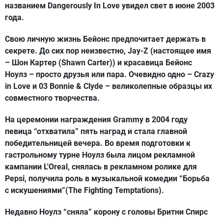
названием Dangerously In Love увидел свет в июне 2003
года.
Свою личную жизнь Бейонс предпочитает держать в
секрете. До сих пор неизвестно, Jay-Z (настоящее имя
– Шон Картер (Shawn Carter)) и красавица Бейонс
Ноулз – просто друзья или пара. Очевидно одно – Crazy
in Love и 03 Bonnie & Clyde – великолепные образцы их
совместного творчества.
На церемонии награждения Grammy в 2004 году
певица “отхватила” пять наград и стала главной
победительницей вечера. Во время подготовки к
гастрольному турне Ноулз была лицом рекламной
кампании L'Oreal, снялась в рекламном ролике для
Pepsi, получила роль в музыкальной комедии “Борьба
с искушениями”(The Fighting Temptations).
Недавно Ноулз “сняла” корону с головы Бритни Спирс