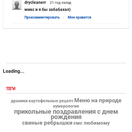
drycleanerr
21 год
назад
микс и я бы забабахал)
Прокомментировать
Мне нравится
Loading...
ТЕГИ
Меню на природе
драники картофельные рецепт
нумерология
прикольные поздравления с днем
рождения
свиные ребрышки
смс любимому