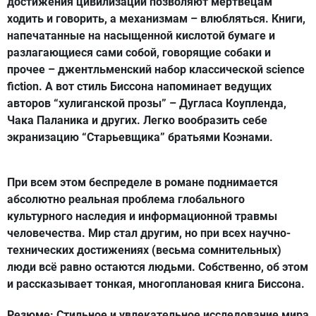
достижения цивилизации позволяют мертвецам
ходить и говорить, а механизмам – влюбляться. Книги,
напечатанные на насыщенной кислотой бумаге и
разлагающиеся сами собой, говорящие собаки и
прочее – джентльменский набор классической science
fiction. А вот стиль Биссона напоминает ведущих
авторов “хулиганской прозы” – Дугласа Коупленда,
Чака Паланика и других. Легко вообразить себе
экранизацию “Старьевщика” братьями Коэнами.
При всем этом беспределе в романе поднимается
абсолютно реальная проблема глобального
культурного наследия и информационной травмы
человечества. Мир стал другим, но при всех научно-
технических достижениях (весьма сомнительных)
люди всё равно остаются людьми. Собственно, об этом
и рассказывает тонкая, многоплановая книга Биссона.
Резюме:
Стильное и увлекательное исследование мира