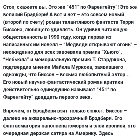
Стоп, скажете вы. Это же “451° по Фаренгейту”! Это же
великий Брэдбери! А вот и нет – это совсем новый
(второй по счету) роман талантливого фантаста Терри
Биссона, любящего удивлять. Он удивил читающую
общественность в 1990 году, когда первая из
написанных им новелл – “Медведи открывают огонь” –
неожиданно для всех завоевала премии “Хьюго”,
“Небьюла” и мемориальную премию Т. Старджона,
подтвердив мнение Майкла Муркока, заявившего
однажды, что Биссон – весьма любопытный автор...
Его новый научно-фантастический роман критики
действительно единодушно называют “451° по
Фаренгейту” двадцать первого века.
Впрочем, от Брэдбери взят только сюжет. Биссон –
далеко не акварельно-прозрачный Брэдбери. Его
фантасмагория наполнена юмором и злой иронией, это
очередная дерзкая сатира на Америку. Здесь