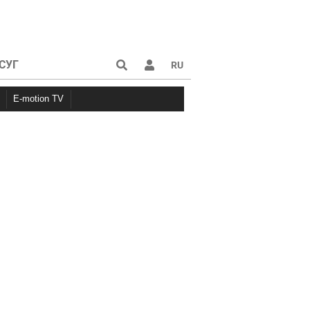
СУГ
RU
E-motion TV