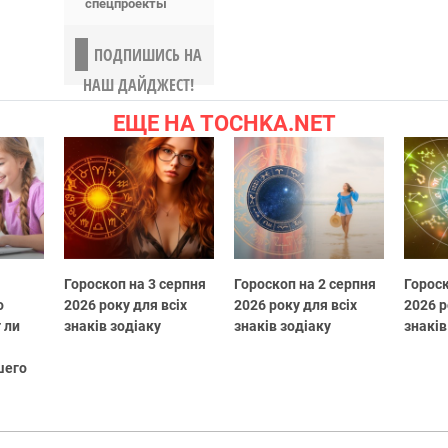
спецпроекты
ПОДПИШИСЬ НА
НАШ ДАЙДЖЕСТ!
ЕЩЕ НА TOCHKA.NET
Гороскоп на 3 серпня
Гороскоп на 2 серпня
Гороск
о
2026 року для всіх
2026 року для всіх
2026 р
 ли
знаків зодіаку
знаків зодіаку
знаків
шего