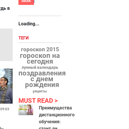
SMAK
удь в
Loading...
ТЕГИ
гороскоп 2015
гороскоп на
сегодня
лунный календарь
поздравления
с днем
рождения
рецепты
MUST READ
Преимущества
 09:03
дистанционного
обучения:
й:
стоит ли