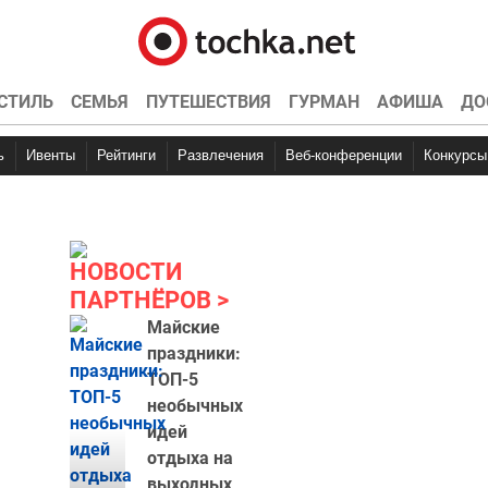
СТИЛЬ
СЕМЬЯ
ПУТЕШЕСТВИЯ
ГУРМАН
АФИША
ДО
ь
Ивенты
Рейтинги
Развлечения
Веб-конференции
Конкурсы
НОВОСТИ
ПАРТНЁРОВ
Майские
праздники:
ТОП-5
необычных
идей
отдыха на
выходных