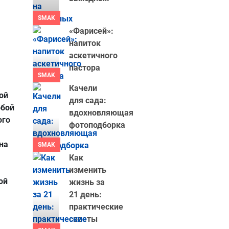
SMAK
«Фарисей»:
напиток
аскетичного
пастора
SMAK
Качели
ой
для сада:
обой
вдохновляющая
ого
фотоподборка
на
SMAK
Как
изменить
ой
жизнь за
21 день:
практические
советы