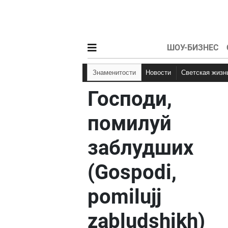
ШОУ-БИЗНЕС
Знаменитости
Новости
Светская жизн
Господи,
помилуй
заблудших
(Gospodi,
pomilujj
zabludshikh)