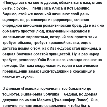
«Покуда есть на свете дураки, обманывать нам, стало
быть, с руки», — пели Лиса Алиса и Кот Базилио.
Видимо, этой же песенкой начинают свой день
сценаристы, режиссеры и продюсеры, сочиняя
очередной киношный романтический бред. Да и как не
обмануть простой люд, измученный нарзаном и
маленькими зарплатами, который сам просто-таки
требует обмана, требует красивой сказки, еще с
детства помня о том, как Иван-дурак стал принцем, а
бедная Золушка богатой принцессой. Ну, а раз народ
требует, режиссер Уэйн Вонг и его команда спешат на
помощь. Вот вам сладенькая история о магическом
превращении замарашки-трудяжки в красавицу в
платье от «гусси».
В фильме «Госпожа горничная» все банально до
тошноты. Жила-была Золушка — бедная, но добрая
девушка по имени Мариса (Дженнифер Лопес). Она,
конечно, не настолько современна, чтобы быть