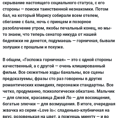
скрывание настоящего социального статуса, с его
стороны — поиски таинственной незнакомки. Потом
бал, на который Марису собирали всем отелем,
сбегание с бала, ночь с принцем и позорное
разоблачение утром, якобы печальный конец, но мы-
то знаем, что теперь сенатор никуда от нашей
бедняжки не денется, подумаешь — горничная, бывали
золушки с прошлым и похуже.
В общем, «Госпожа горничная» — это с одной стороны
качественный, а с другой — очень клишированный
фильм. Все сюжетные ходы банальны, все сцены
предсказуемы, фразы сто раз говорены в других
романтических комедиях, персонажи стандартны. Все
четко, продуманно, психологически обкатано. Мальчик
— для слезок, красавица Джей Ло — для восхищения,
богатые злючки — для возмущения. В итоге, очередная
жвачка из серии «Love is»: сладенько-клубничная на
вкус, розовенькая на цвет, а пожуешь минуту — и во