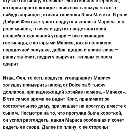
эту же гостиницу въезжает богатенькая стервочка,
которая просто жаждет выскочить замуж за кого-
нибудь «принца», этакая типичная Злая Мачеха. В роли
Доброй Феи выступает подруга и коллега Марисы, а в
роли мышек, птичек и других представителей
волшебно-сказочной утвари — все служащие
гостиницы, с которыми Мариса, как и положено
порядочной золушке, добра, щедра и приветлива —
ранку залечит, подругу выручит, теплым словом
одарит.
Итак, Фея, то есть подруга, уговаривает Марису-
золушку примерить наряд от Dolce за 5 тысяч
долларов, принадлежащий хозяйке номера, «Мачехе».
В это самое время ее видит Крис, принимает за
состоятельную даму, приглашает на прогулку вместе с
сыном. Несмотря на то, что прогулка была короткой,
он успел разглядеть, какая Мариса особенная и хочет
видеть ее снова. Далее по плану: с ее стороны —