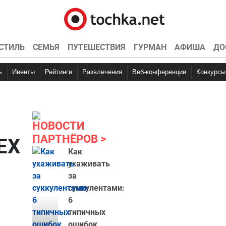
СТИЛЬ
СЕМЬЯ
ПУТЕШЕСТВИЯ
ГУРМАН
АФИША
ДО
ь
Ивенты
Рейтинги
Развлечения
Веб-конференции
Конкурсы
НОВОСТИ
ПАРТНЁРОВ
EX
Как
ухаживать
за
суккулентами:
6
типичных
ошибок