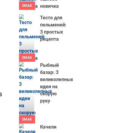
новичка
SMAK
Тесто для
пельменей:
3 простых
рецепта
SMAK
Рыбный
базар: 3
великолепных
-
идеи на
)
скорую
ERS
руку
SMAK
Качели