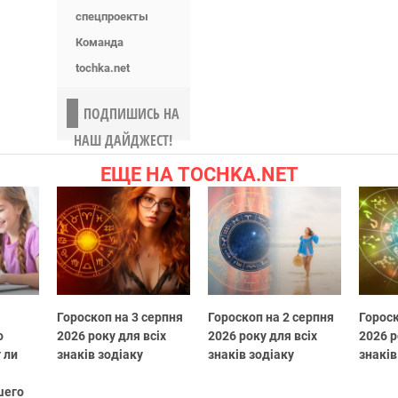
спецпроекты
Команда
tochka.net
ПОДПИШИСЬ НА
НАШ ДАЙДЖЕСТ!
ЕЩЕ НА TOCHKA.NET
Гороскоп на 3 серпня
Гороскоп на 2 серпня
Гороск
о
2026 року для всіх
2026 року для всіх
2026 р
 ли
знаків зодіаку
знаків зодіаку
знаків
шего