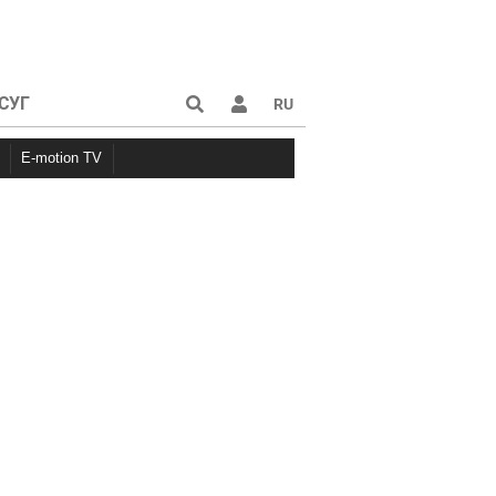
СУГ
RU
E-motion TV