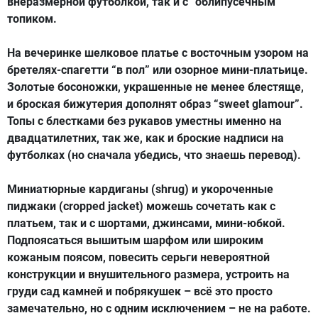
внеразмерной футболкой, так и с “облипусечным”
топиком.
На вечеринке шелковое платье с восточным узором на
бретелях-спагетти “в пол” или озорное мини-платьице.
Золотые босоножки, украшенные не менее блестяще,
и броская бижутерия дополнят образ “sweet glamour”.
Топы с блестками без рукавов уместны именно на
двадцатилетних, так же, как и броские надписи на
футболках (но сначала убедись, что знаешь перевод).
Миниатюрные кардиганы (shrug) и укороченные
пиджаки (cropped jacket) можешь сочетать как с
платьем, так и с шортами, джинсами, мини-юбкой.
Подпоясаться вышитым шарфом или широким
кожаным поясом, повесить серьги невероятной
конструкции и внушительного размера, устроить на
груди сад камней и побрякушек – всё это просто
замечательно, но с одним исключением – не на работе.