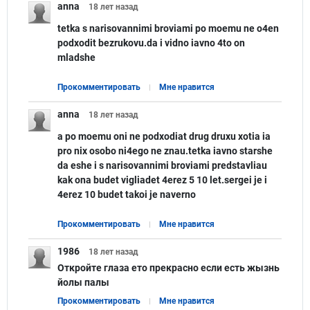
anna
18 лет
назад
tetka s narisovannimi broviami po moemu ne o4en
podxodit bezrukovu.da i vidno iavno 4to on
mladshe
Прокомментировать
Мне нравится
anna
18 лет
назад
a po moemu oni ne podxodiat drug druxu xotia ia
pro nix osobo ni4ego ne znau.tetka iavno starshe
da eshe i s narisovannimi broviami predstavliau
kak ona budet vigliadet 4erez 5 10 let.sergei je i
4erez 10 budet takoi je naverno
Прокомментировать
Мне нравится
1986
18 лет
назад
Откройте глаза ето прекрасно если есть жызнь
йолы палы
Прокомментировать
Мне нравится