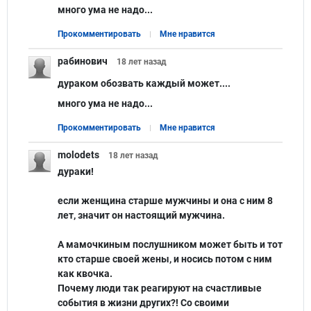
много ума не надо...
Прокомментировать
Мне нравится
рабинович
18 лет
назад
дураком обозвать каждый может....
много ума не надо...
Прокомментировать
Мне нравится
molodets
18 лет
назад
дураки!
если женщина старше мужчины и она с ним 8
лет, значит он настоящий мужчина.
А мамочкиным послушником может быть и тот
кто старше своей жены, и носись потом с ним
как квочка.
Почему люди так реагируют на счастливые
события в жизни других?! Со своими