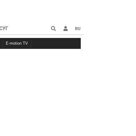
СУГ
RU
E-motion TV