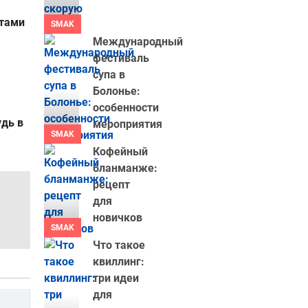
нтами
SMAK
Международный
фестиваль
супа в
Болонье:
особенности
удь в
мероприятия
SMAK
Кофейный
бланманже:
рецепт
для
новичков
SMAK
Что такое
квиллинг:
три идеи
для