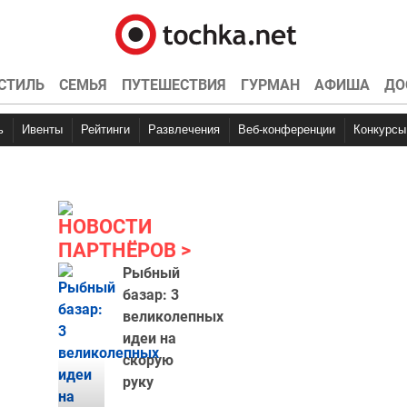
СТИЛЬ
СЕМЬЯ
ПУТЕШЕСТВИЯ
ГУРМАН
АФИША
ДО
ь
Ивенты
Рейтинги
Развлечения
Веб-конференции
Конкурсы
НОВОСТИ
ПАРТНЁРОВ
Рыбный
базар: 3
великолепных
идеи на
скорую
руку