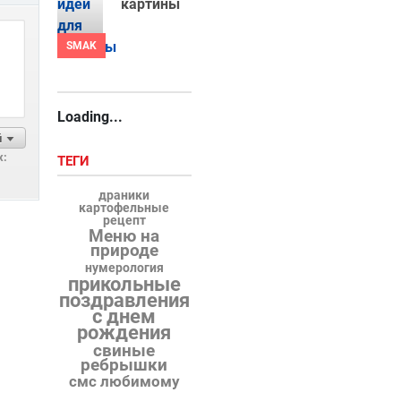
картины
SMAK
Loading...
й
х:
ТЕГИ
драники
картофельные
рецепт
Меню на
природе
нумерология
прикольные
поздравления
с днем
рождения
свиные
ребрышки
смс любимому