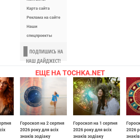
Карта сайта
Реклама на сайте
Наши
спецпроекты
ПОДПИШИСЬ НА
НАШ ДАЙДЖЕСТ!
ЕЩЕ НА TOCHKA.NET
серпня
Гороскоп на 2 серпня
Гороскоп на 1 серпня
Гороск
сіх
2026 року для всіх
2026 року для всіх
2026 р
знаків зодіаку
знаків зодіаку
знаків