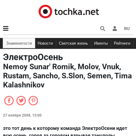
RU
Знаменитости
Новости
Светская жизнь
Ивенты
Рейтинги
ЭлектроОсень
Nemoy Sunar' Romik, Molov, Vnuk,
Rustam, Sancho, S.Slon, Semen, Tima
Kalashnikov
27 ноября 2008, 15:00
это тот день к которому команда ЭлектроОсени идет
всю осень, город за городом взрывая танцполы