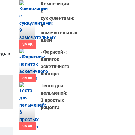
Композиции
с
суккулентами:
9
замечательных
идей
SMAK
«Фарисей»:
удь в
напиток
аскетичного
пастора
SMAK
Тесто для
пельменей:
3 простых
рецепта
SMAK