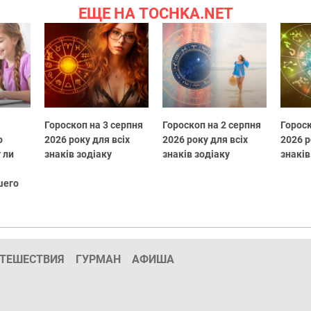
ЕЩЕ НА TOCHKA.NET
Гороскоп на 3 серпня
Гороскоп на 2 серпня
Гороск
о
2026 року для всіх
2026 року для всіх
2026 р
 ли
знаків зодіаку
знаків зодіаку
знаків
шего
ТЕШЕСТВИЯ
ГУРМАН
АФИША