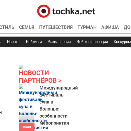
СТИЛЬ
СЕМЬЯ
ПУТЕШЕСТВИЯ
ГУРМАН
АФИША
ДО
ь
Ивенты
Рейтинги
Развлечения
Веб-конференции
Конкурсы
НОВОСТИ
ПАРТНЁРОВ
Международный
фестиваль
супа в
Болонье:
и
особенности
мероприятия
SMAK