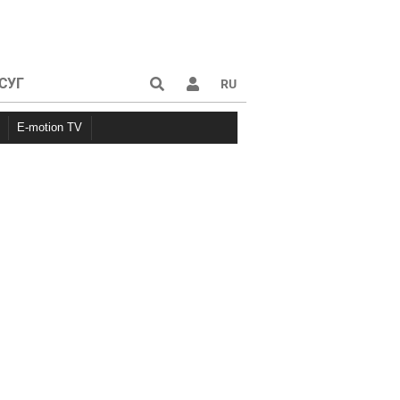
СУГ
RU
E-motion TV