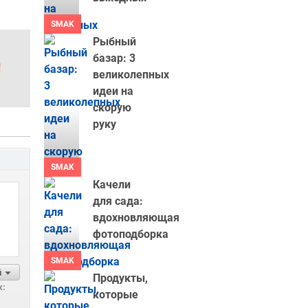
SMAK
Рыбный
базар: 3
!
великолепных
идеи на
скорую
руку
SMAK
Качели
для сада:
вдохновляющая
фотоподборка
SMAK
й
Продукты,
х:
которые