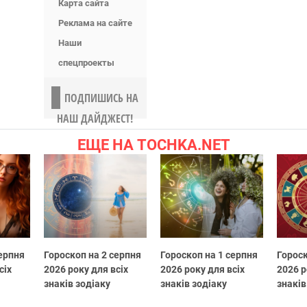
Карта сайта
Реклама на сайте
Наши
спецпроекты
ПОДПИШИСЬ НА
НАШ ДАЙДЖЕСТ!
ЕЩЕ НА TOCHKA.NET
серпня
Гороскоп на 2 серпня
Гороскоп на 1 серпня
Гороск
сіх
2026 року для всіх
2026 року для всіх
2026 р
знаків зодіаку
знаків зодіаку
знаків