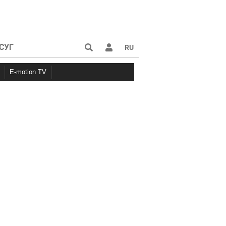
СУГ
RU
E-motion TV