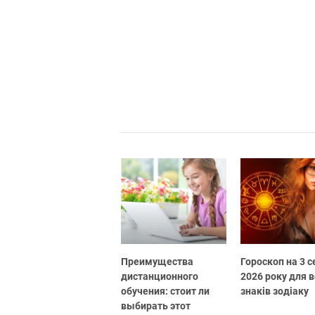
Преимущества
Гороскоп на 3 
дистанционного
2026 року для в
обучения: стоит ли
знаків зодіаку
выбирать этот