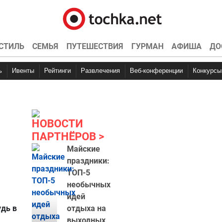
СТИЛЬ
СЕМЬЯ
ПУТЕШЕСТВИЯ
ГУРМАН
АФИША
ДО
ь
Ивенты
Рейтинги
Развлечения
Веб-конференции
Конкурсы
НОВОСТИ
ПАРТНЁРОВ
Майские
праздники:
ТОП-5
необычных
идей
удь в
отдыха на
выходных