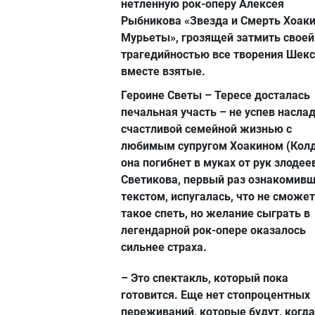
нетленную рок-оперу Алексея
Рыбникова «Звезда и Смерть Хоак
Мурьеты», грозящей затмить своей
трагедийностью все творения Шек
вместе взятые.
Героине Светы – Тересе досталась
печальная участь – не успев насла
счастливой семейной жизнью с
любимым супругом Хоакином (Колд
она погибнет в муках от рук злодее
Светикова, первый раз ознакомивш
текстом, испугалась, что не сможет
такое спеть, но желание сыграть в
легендарной рок-опере оказалось
сильнее страха.
– Это спектакль, который пока
готовится. Еще нет стопроцентных
переживаний, которые будут, когда