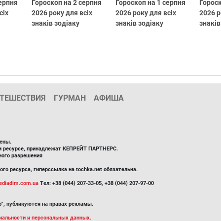
серпня
Гороскоп на 2 серпня
Гороскоп на 1 серпня
Гороск
сіх
2026 року для всіх
2026 року для всіх
2026 р
знаків зодіаку
знаків зодіаку
знаків
ТЕШЕСТВИЯ
ГУРМАН
АФИША
ены.
ом ресурсе, принадлежат КЕПРЕЙТ ПАРТНЕРС.
ного разрешения
го ресурса, гиперссылка на tochka.net обязательна.
diadim.com.ua
Тел: +38 (044) 207-33-05, +38 (044) 207-97-00
", публикуются на правах рекламы.
иальности и персональных данных.