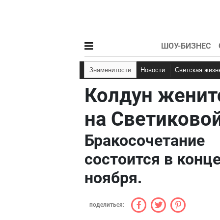
ШОУ-БИЗНЕС
Знаменитости
Новости
Светская жизн
Колдун женит
на Светиково
Бракосочетание
состоится в конц
ноября.
поделиться: