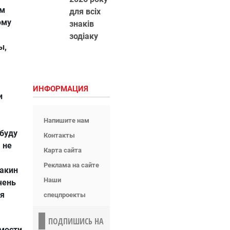
ем
для всіх
ому
знаків
зодіаку
ы,
ИНФОРМАЦИЯ
и
Напишите нам
 буду
Контакты
 не
Карта сайта
Реклама на сайте
оакин
Наши
чень
ня
спецпроекты
ПОДПИШИСЬ НА
мости