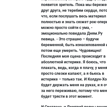
появится зритель. Пока мы береж
друг друга, не теребим сердце, пот
что, если послушать весь материал
полностью и знать сюжет рок-опер
можно просто сойти с ума, -
эмоционально поведала Дням.Ру
певица. - Это страшно – будучи
беременной, быть изнасилованной 
потом еще умереть. Чудовищно!
Последняя моя сцена происходит в
абсолютной истерике. Я боюсь, что
плакать, ведь, когда я плачу, у меня
просто слезки капают, а я бьюсь в
истерике – только так. И Колдун-Х
будет держать меня на руках, и я о
за него переживаю, потому что ме
будет трясти в этот момент.
И Светлана, и Дмитрий полны реши