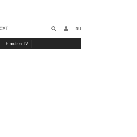
СУГ
RU
E-motion TV