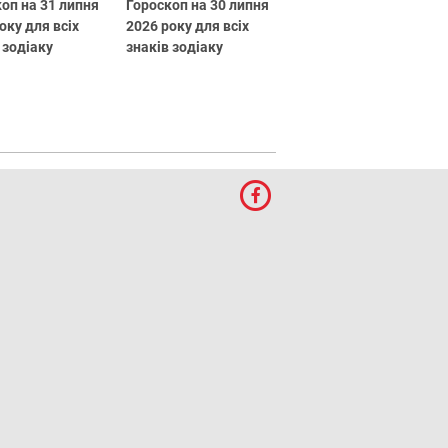
оп на 31 липня
Гороскоп на 30 липня
оку для всіх
2026 року для всіх
 зодіаку
знаків зодіаку