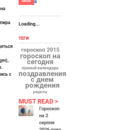
SMAK
ина
спира
Loading...
ТЕГИ
диться
гороскоп 2015
гороскоп на
ун),
сегодня
в.
лунный календарь
поздравления
ись с
с днем
рождения
рецепты
MUST READ
Гороскоп
на 2
серпня
2026 року