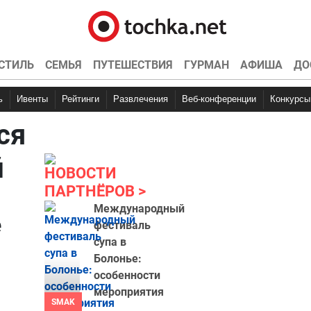
СТИЛЬ
СЕМЬЯ
ПУТЕШЕСТВИЯ
ГУРМАН
АФИША
ДО
ь
Ивенты
Рейтинги
Развлечения
Веб-конференции
Конкурсы
ся
й
НОВОСТИ
ПАРТНЁРОВ
Международный
е
фестиваль
супа в
Болонье:
особенности
мероприятия
SMAK