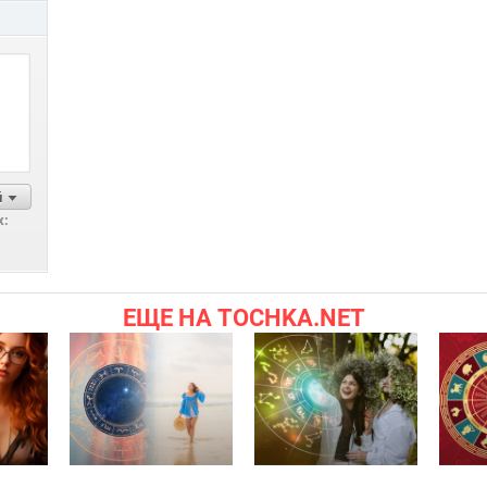
й
х:
ЕЩЕ НА TOCHKA.NET