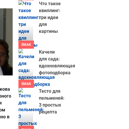
Что такое
квиллинг:
три идеи
для
картины
SMAK
Качели
для сада:
вдохновляющая
фотоподборка
SMAK
икова
Тесто для
рного
пельменей:
я
3 простых
том
рецепта
нно в