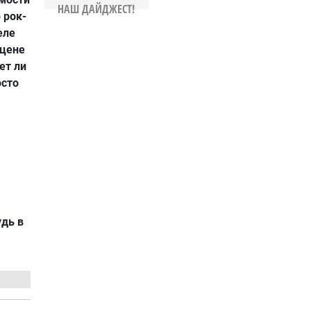
НАШ ДАЙДЖЕСТ!
 рок-
еле
сцене
ет ли
осто
удь в