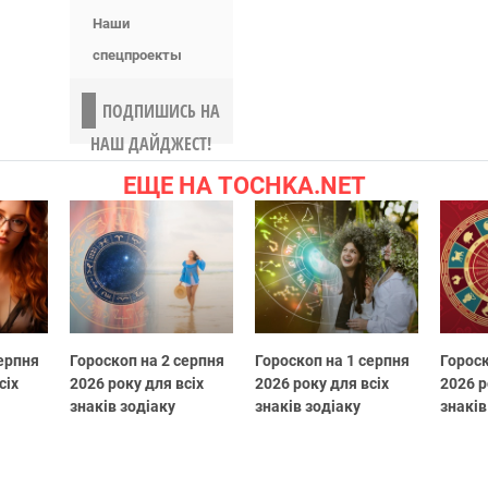
Наши
спецпроекты
ПОДПИШИСЬ НА
НАШ ДАЙДЖЕСТ!
ЕЩЕ НА TOCHKA.NET
серпня
Гороскоп на 2 серпня
Гороскоп на 1 серпня
Гороск
сіх
2026 року для всіх
2026 року для всіх
2026 р
знаків зодіаку
знаків зодіаку
знаків