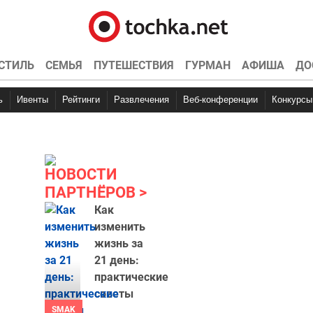
СТИЛЬ
СЕМЬЯ
ПУТЕШЕСТВИЯ
ГУРМАН
АФИША
ДО
ь
Ивенты
Рейтинги
Развлечения
Веб-конференции
Конкурсы
НОВОСТИ
ПАРТНЁРОВ
Как
изменить
жизнь за
21 день:
практические
советы
SMAK