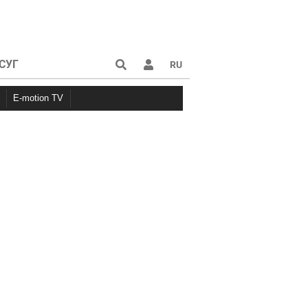
СУГ
RU
E-motion TV