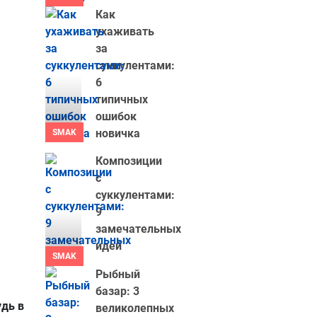
Как
ухаживать
за
суккулентами:
6
типичных
ошибок
новичка
SMAK
Композиции
с
суккулентами:
9
замечательных
идей
SMAK
Рыбный
базар: 3
удь в
великолепных