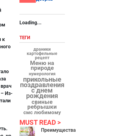
й
Loading...
зом
ТЕГИ
 к
зного
драники
картофельные
рецепт
Меню на
природе
тало
нумерология
прикольные
аза
поздравления
 врач
с днем
– Из-
рождения
стали
свиные
ребрышки
смс любимому
MUST READ
уть.
Преимущества
е, но