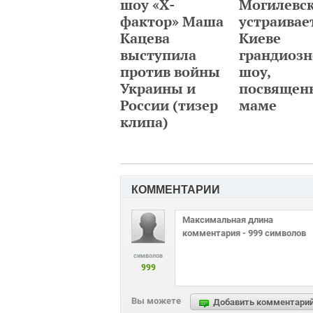
шоу «Х-
Могилевс
фактор» Маша
устраивае
Кацева
Киеве
выступила
грандиозн
против войны
шоу,
Украины и
посвящен
России (тизер
маме
клипа)
КОММЕНТАРИИ
символов
999
Вы можете
Добавить комментари