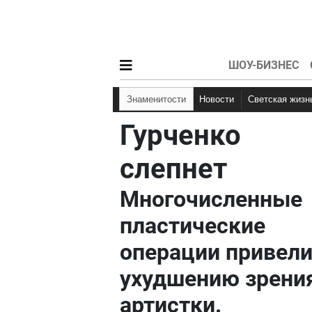
ШОУ-БИЗНЕС
Знаменитости
Новости
Светская жизн
Гурченко
слепнет
Многочисленные
пластические
операции привели
ухудшению зрени
артистки.