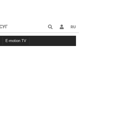
СУГ
RU
E-motion TV