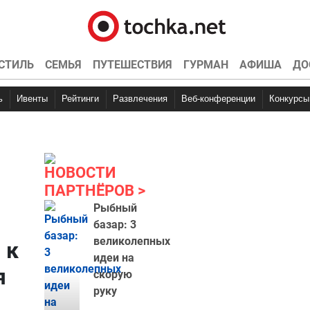
СТИЛЬ
СЕМЬЯ
ПУТЕШЕСТВИЯ
ГУРМАН
АФИША
ДО
ь
Ивенты
Рейтинги
Развлечения
Веб-конференции
Конкурсы
НОВОСТИ
ПАРТНЁРОВ
Рыбный
базар: 3
великолепных
 к
идеи на
я
скорую
руку