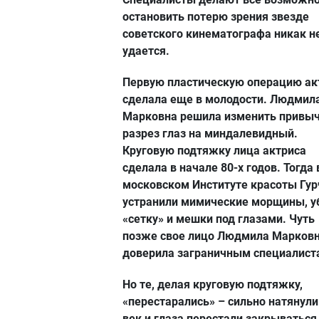
остановить потерю зрения звезде
советского кинематографа никак н
удается.
Первую пластическую операцию ак
сделала еще в молодости. Людмил
Марковна решила изменить привы
разрез глаз на миндалевидный.
Круговую подтяжку лица актриса
сделала в начале 80-х годов. Тогда 
московском Институте красоты Гур
устранили мимические морщины, у
«сетку» и мешки под глазами. Чуть
позже свое лицо Людмила Марков
доверила заграничным специалист
Но те, делая круговую подтяжку,
«перестарались» – сильно натянул
век и глаза перестали закрываться