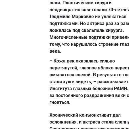
веки. Пластические хирурги
неоднократно советовали 73-летне
Людмиле Марковне не увлекаться
подтяжками. Но актриса раз за ра
ложилась под скальпель хирурга.
Многочисленные подтяжки привели
тому, что нарушилось строение гла
века.
– Кожа век оказалась сильно
перетянутой, глазное яблоко перес
омываться слезой. В результате гл
стали хуже видеть, – рассказывает
Института глазных болезней РАМН. 
за постоянного раздражения веки 
гноиться.
Хронический конъюнктивит дал
осложнения, и актриса стала слепн
Специалисты делают все возможно