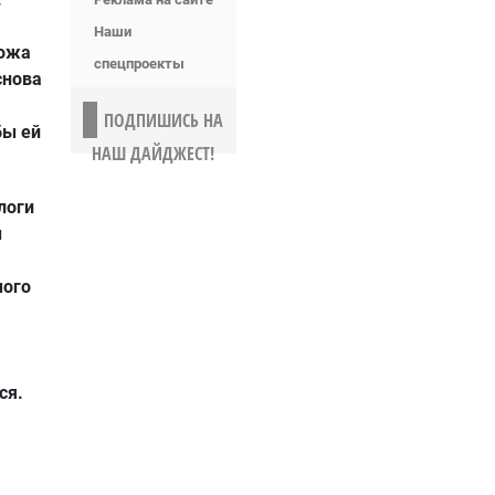
Наши
кожа
спецпроекты
снова
ПОДПИШИСЬ НА
бы ей
НАШ ДАЙДЖЕСТ!
логи
ы
мого
ся.