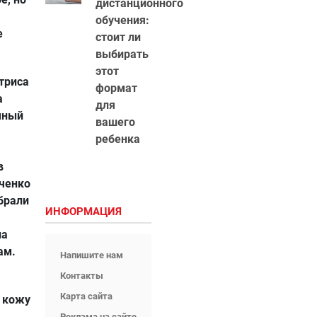
дистанционного
обучения:
е
стоит ли
выбирать
этот
триса
формат
а
для
чный
вашего
ребенка
в
ченко
брали
ИНФОРМАЦИЯ
на
ам.
Напишите нам
Контакты
Карта сайта
и кожу
.
Реклама на сайте