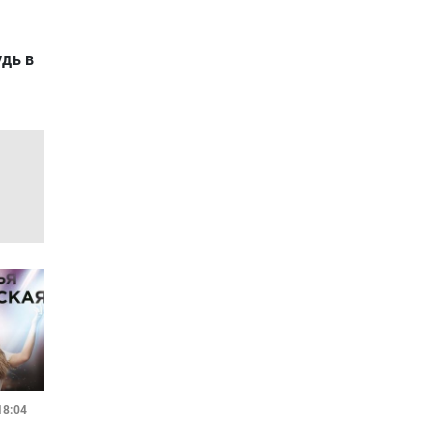
удь в
18:04