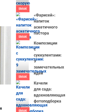
SMAK
«Фарисей»:
напиток
аскетичного
пастора
SMAK
Композиции
с
суккулентами:
9
замечательных
идей
SMAK
Качели
для сада:
вдохновляющая
фотоподборка
я
SMAK