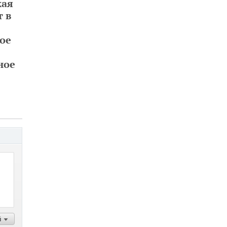
кая
т в
ое
ное
й