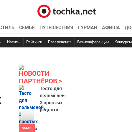
СТИЛЬ
СЕМЬЯ
ПУТЕШЕСТВИЯ
ГУРМАН
АФИША
ДО
ь
Ивенты
Рейтинги
Развлечения
Веб-конференции
Конкурсы
НОВОСТИ
ПАРТНЁРОВ
Тесто для
к
пельменей:
3 простых
рецепта
SMAK