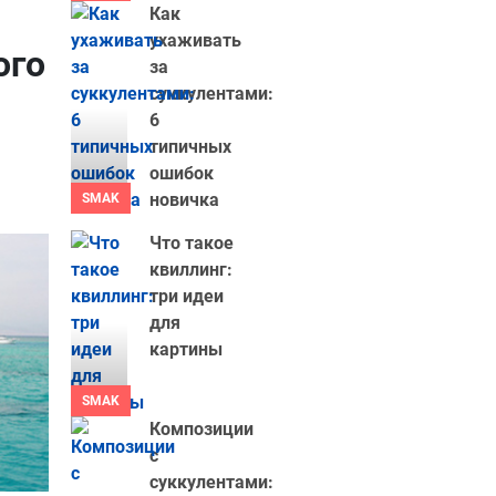
Как
ухаживать
ого
за
суккулентами:
6
типичных
ошибок
новичка
SMAK
Что такое
квиллинг:
три идеи
для
картины
SMAK
Композиции
с
суккулентами: