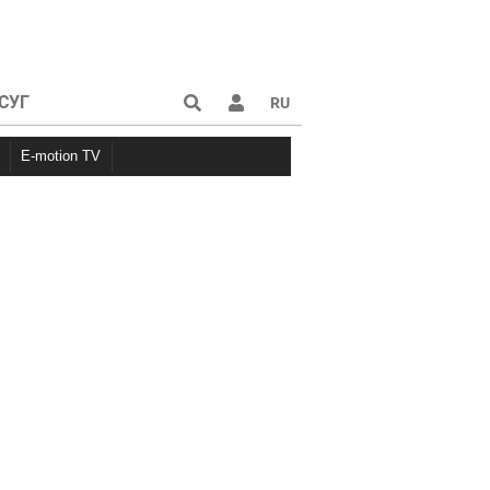
СУГ
RU
E-motion TV