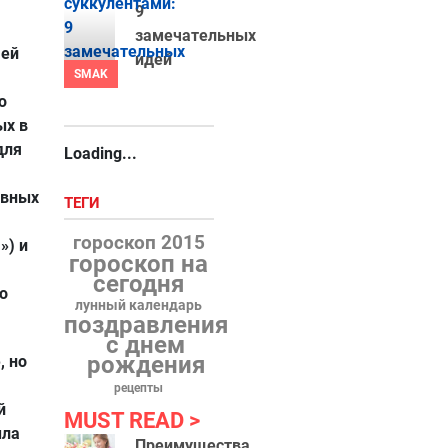
9
замечательных
 ей
идей
SMAK
ю
ых в
для
Loading...
евных
ТЕГИ
гороскоп 2015
») и
гороскоп на
сегодня
о
лунный календарь
поздравления
с днем
рождения
, но
рецепты
й
MUST READ
ыла
Преимущества