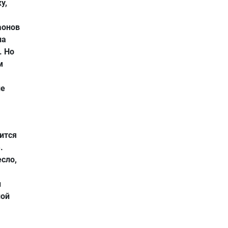
у,
аонов
на
. Но
м
не
ится
.
сло,
и
ной