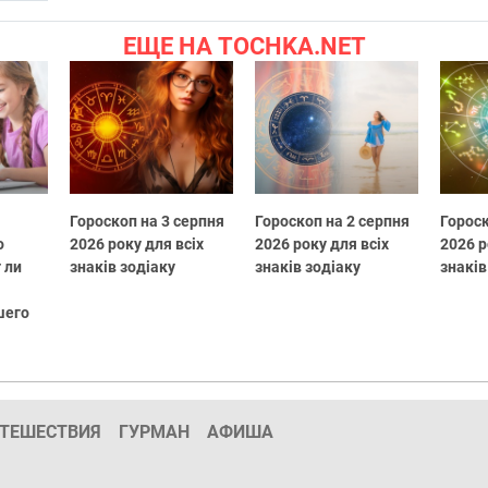
ЕЩЕ НА TOCHKA.NET
Гороскоп на 3 серпня
Гороскоп на 2 серпня
Гороск
о
2026 року для всіх
2026 року для всіх
2026 р
 ли
знаків зодіаку
знаків зодіаку
знаків
шего
ТЕШЕСТВИЯ
ГУРМАН
АФИША