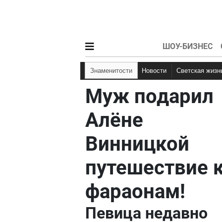
ШОУ-БИЗНЕС
Знаменитости
Новости
Светская жизн
Муж подарил
Алёне
Винницкой
путешествие 
фараонам!
Певица недавно