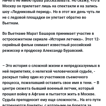
Ничего не имею права рассказывать. Но скажу, что в
Москву он прилетает лишь на спектакли и на запись
шоу «Ледниковый период». Но в этот же день чуть ли
не с ледовой площадки он улетает обратно во
Вьетнам.
Во Вьетнаме Марат Башаров принимает участие в
остросюжетном сериале «История летчика». Этот 12-
серийный фильм снимает известный российский
режиссер и продюсер Александр Буравский.
– Это история о сложной жизни и непредсказуемых в
ней перипетиях, о нелегкой человеческой судьбе, -
раскрыл тайну один из участников съемочного
процесса, пожелавший оставить свое имя в тени. – В
центре сюжета бывший военный летчик, который
прошел войну в Афгане и пытается жить в Москве.
Судьба преподносит ему еще сложности… На его пути
встречаются бандиты, с которыми он борется за