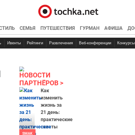
СТИЛЬ
СЕМЬЯ
ПУТЕШЕСТВИЯ
ГУРМАН
АФИША
ДО
ь
Ивенты
Рейтинги
Развлечения
Веб-конференции
Конкурсы
я
НОВОСТИ
ПАРТНЁРОВ
Как
изменить
жизнь за
21 день:
практические
советы
SMAK