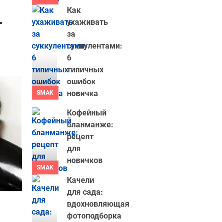
Как
.
ухаживать
за
суккулентами:
6
типичных
ошибок
новичка
SMAK
Кофейный
бланманже:
рецепт
для
новичков
SMAK
Качели
для сада:
вдохновляющая
фотоподборка