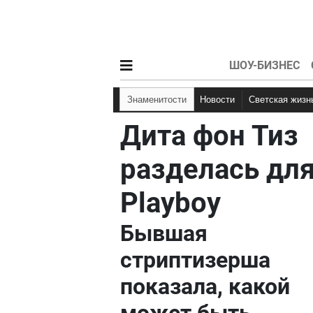
ШОУ-БИЗНЕС
Знаменитости
Новости
Светская жизн
Дита фон Тиз
разделась дл
Playboy
Бывшая
стриптизерша
показала, какой