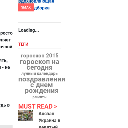
SMAK
Loading...
просто
еняет
ТЕГИ
очной
гороскоп 2015
ять,
гороскоп на
сегодня
 - не
лунный календарь
поздравления
с днем
рождения
рецепты
удь в
MUST READ
Auchan
Украина в
девятый