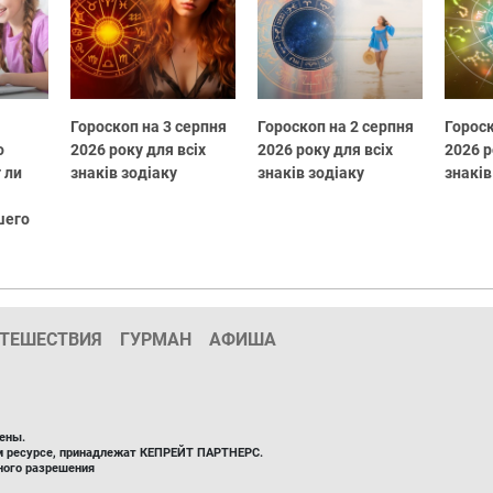
Гороскоп на 3 серпня
Гороскоп на 2 серпня
Гороск
о
2026 року для всіх
2026 року для всіх
2026 р
 ли
знаків зодіаку
знаків зодіаку
знаків
шего
ТЕШЕСТВИЯ
ГУРМАН
АФИША
ены.
ом ресурсе, принадлежат КЕПРЕЙТ ПАРТНЕРС.
ного разрешения