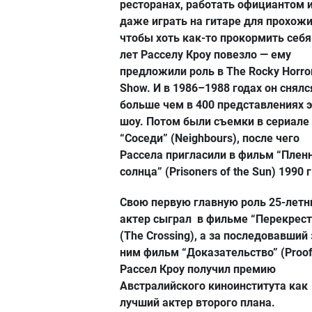
ресторанах, работать официантом 
даже играть на гитаре для прохожи
чтобы хоть как-то прокормить себя.
лет Расселу Кроу повезло — ему
предложили роль в The Rocky Horro
Show. И в 1986–1988 годах он снялс
больше чем в 400 представлениях э
шоу. Потом были съемки в сериале
“Соседи” (Neighbours), после чего
Рассела пригласили в фильм “Плен
солнца” (Prisoners of the Sun) 1990 г
Свою первую главную роль 25-летн
актер сыграл в фильме “Перекрест
(The Crossing), а за последовавший 
ним фильм “Доказательство” (Proof
Рассел Кроу получил премию
Австралийского киноинститута как
лучший актер второго плана.