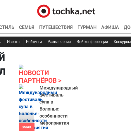
СТИЛЬ
СЕМЬЯ
ПУТЕШЕСТВИЯ
ГУРМАН
АФИША
ДО
ь
Ивенты
Рейтинги
Развлечения
Веб-конференции
Конкурсы
й
л
НОВОСТИ
ПАРТНЁРОВ
Международный
фестиваль
супа в
Болонье:
особенности
мероприятия
SMAK