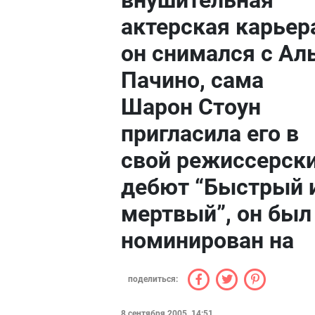
внушительная
актерская карьер
он снимался с Ал
Пачино, сама
Шарон Стоун
пригласила его в
свой режиссерск
дебют “Быстрый 
мертвый”, он был
номинирован на
поделиться:
8 сентября 2005, 14:51