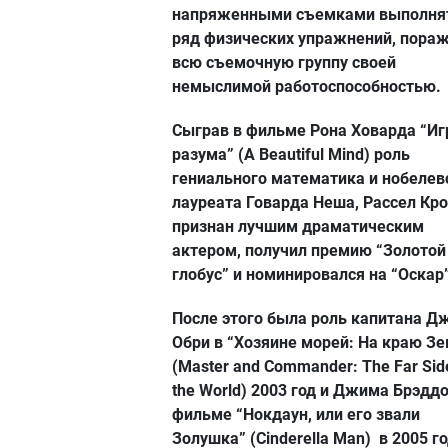
напряженными съемками выполня
ряд физических упражнений, пора
всю съемочную группу своей
немыслимой работоспособностью.
Сыграв в фильме Рона Ховарда “И
разума” (A Beautiful Mind) роль
гениального математика и нобелев
лауреата Говарда Неша, Рассел Кр
признан лучшим драматическим
актером, получил премию “Золотой
глобус” и номинировался на “Оскар”
После этого была роль капитана Д
Обри в “Хозяине морей: На краю З
(Master and Commander: The Far Sid
the World) 2003 год и Джима Брэддо
фильме “Нокдаун, или его звали
Золушка” (Cinderella Man) в 2005 го