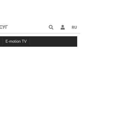
СУГ
RU
E-motion TV