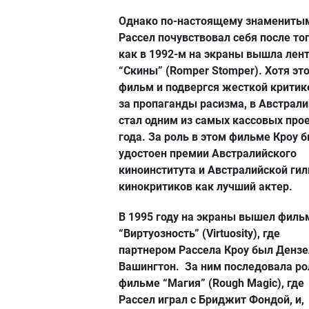
Однако по-настоящему знамениты
Рассел почувствовал себя после тог
как в 1992-м на экраны вышла лен
“Скины” (Romper Stomper). Хотя эт
фильм и подвергся жесткой критике
за пропаганды расизма, в Австрали
стал одним из самых кассовых про
года. За роль в этом фильме Кроу 
удостоен премии Австралийского
киноинститута и Австралийской ги
кинокритиков как лучший актер.
В 1995 году на экраны вышел филь
“Виртуозность” (Virtuosity), где
партнером Рассела Кроу был Дензе
Вашингтон. За ним последовала ро
фильме “Магия” (Rough Magic), где
Рассел играл с Бриджит Фондой, и,