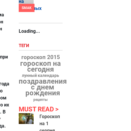
SMAK
ма
он
н
Loading...
ТЕГИ
гороскоп 2015
 при
гороскоп на
сегодня
лунный календарь
поздравления
года
с днем
го
рождения
ром
рецепты
о их
MUST READ
. В
Гороскоп
у
на 1
да.
серпня