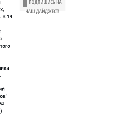
ПОДПИШИСЬ НА
и
х,
НАШ ДАЙДЖЕСТ!
 В 19
r
я
того
ники
.
ий
ок”
за
)