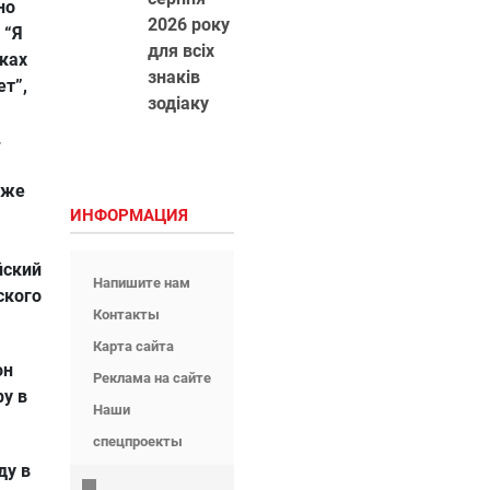
но
2026 року
 “Я
для всіх
ках
знаків
ет”,
зодіаку
.
уже
ИНФОРМАЦИЯ
йский
Напишите нам
ского
Контакты
Карта сайта
он
Реклама на сайте
у в
Наши
спецпроекты
ду в