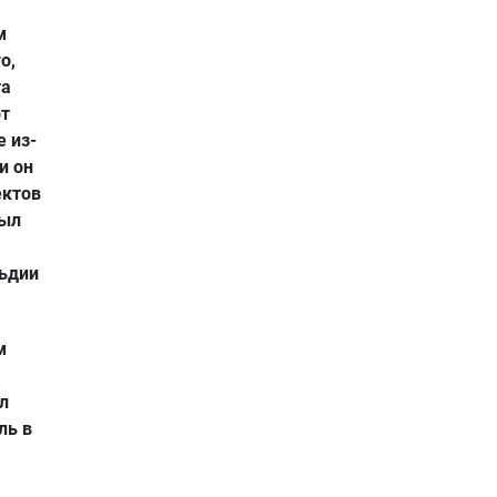
м
о,
та
от
 из-
и он
ектов
был
льдии
м
л
ль в