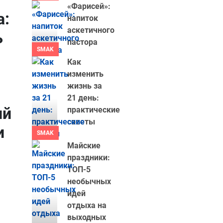
«Фарисей»:
а:
напиток
аскетичного
ь
пастора
SMAK
Как
изменить
жизнь за
21 день:
ий
практические
советы
и
SMAK
Майские
праздники:
ТОП-5
необычных
идей
отдыха на
выходных