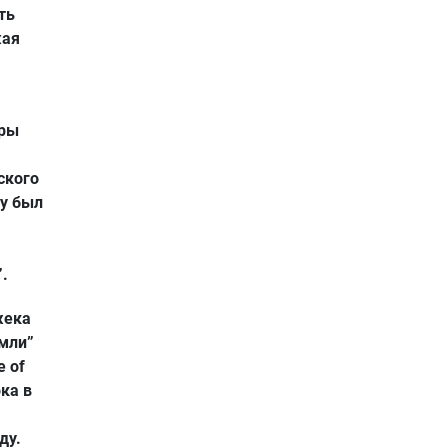
ть
жая
гры
ского
оу был
.
жека
емли”
e of
ка в
ду.