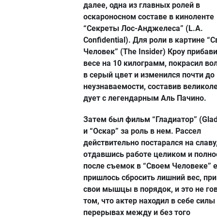
далее, одна из главных ролей в
оскароносном составе в киноленте
“Секреты Лос-Анджелеса” (L.A.
Confidential). Для роли в картине “С
Человек” (The Insider) Кроу прибави
весе на 10 килограмм, покрасил во
в серый цвет и изменился почти до
неузнаваемости, составив великол
дует с легендарным Аль Пачино.
Затем был фильм “Гладиатор” (Glad
и “Оскар” за роль в нем. Рассел
действительно постарался на славу
отдавшись работе целиком и полно
после съемок в “Своем Человеке” 
пришлось сбросить лишний вес, пр
свои мышцы в порядок, и это не го
том, что актер находил в себе силы
перерывах между и без того