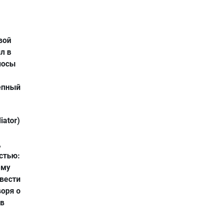
вой
л в
лосы
епный
iator)
,
стью:
ему
ивести
воря о
 в