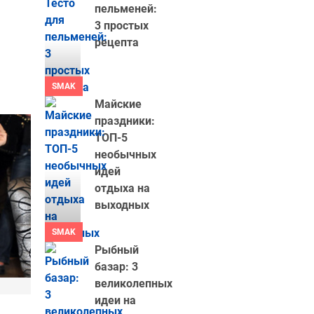
пельменей:
3 простых
рецепта
SMAK
Майские
праздники:
ТОП-5
необычных
идей
отдыха на
выходных
SMAK
Рыбный
базар: 3
великолепных
идеи на