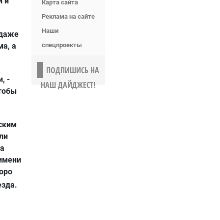
и и
Карта сайта
Реклама на сайте
Наши
 даже
ма, а
спецпроекты
ПОДПИШИСЬ НА
, -
НАШ ДАЙДЖЕСТ!
чтобы
ским
ли
ма
 имени
коро
езда.