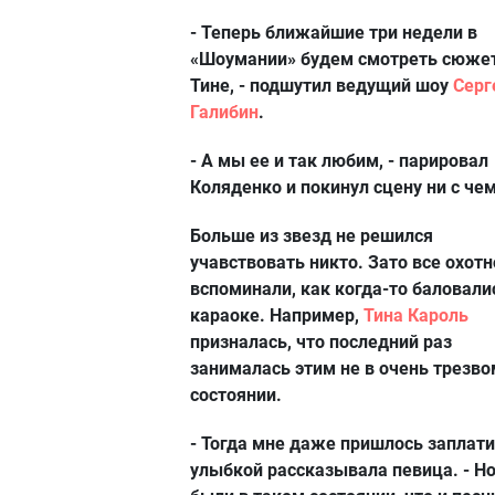
- Теперь ближайшие три недели в
«Шоумании» будем смотреть сюже
Тине, - подшутил ведущий шоу
Серг
Галибин
.
- А мы ее и так любим, - парировал
Коляденко и покинул сцену ни с чем
Больше из звезд не решился
учавствовать никто. Зато все охотн
вспоминали, как когда-то баловали
караоке. Например,
Тина Кароль
призналась, что последний раз
занималась этим не в очень трезво
состоянии.
- Тогда мне даже пришлось заплатит
улыбкой рассказывала певица. - Н