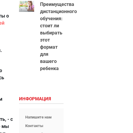
Преимущества
дистанционного
ты о
обучения:
ей
стоит ли
выбирать
этот
формат
.
для
вашего
ребенка
о
сь
м
ИНФОРМАЦИЯ
Напишите нам
ь, - с
о мы
Контакты