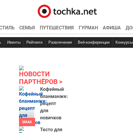
СТИЛЬ
СЕМЬЯ
ПУТЕШЕСТВИЯ
ГУРМАН
АФИША
ДО
ь
Ивенты
Рейтинги
Развлечения
Веб-конференции
Конкурсы
НОВОСТИ
ПАРТНЁРОВ
Кофейный
бланманже:
рецепт
для
новичков
SMAK
Тесто для