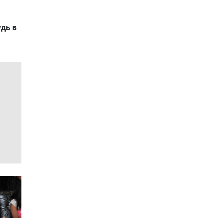
удь в