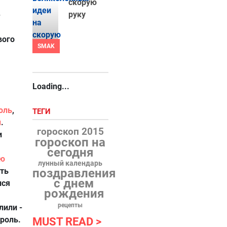
скорую
руку
-
вого
SMAK
Loading...
оль
,
ТЕГИ
й
.
гороскоп 2015
и
гороскоп на
сегодня
ю
лунный календарь
ть
поздравления
с днем
лся
рождения
рецепты
лили -
ароль.
MUST READ