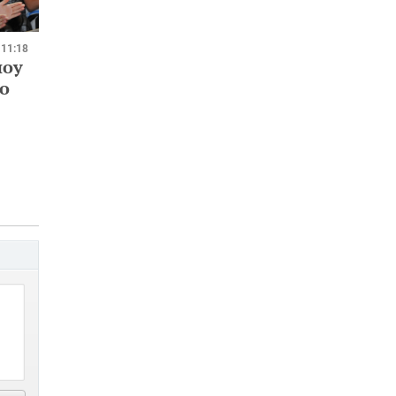
 11:18
шоу
го