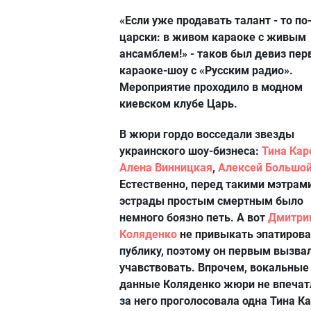
«Если уже продавать талант - то по
царски: в живом караоке с живым
ансамблем!» - таков был девиз пер
караоке-шоу с «Русским радио».
Мероприятие проходило в модном
киевском клубе Царь.
В жюри гордо восседали звезды
украинского шоу-бизнеса:
Тина Кар
Алена Винницкая
,
Алексей Большо
Естественно, перед такими мэтрам
эстрады простым смертным было
немного боязно петь. А вот
Дмитри
Коляденко
не привыкать эпатирова
публику, поэтому он первым вызва
учавствовать. Впрочем, вокальные
данные Коляденко жюри не впечат
за него проголосовала одна Тина К