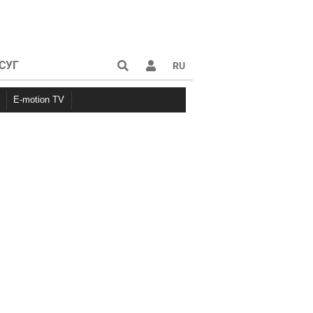
СУГ
RU
E-motion TV