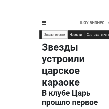
ШОУ-БИЗНЕС
Знаменитости
Новости
Светская жизн
Звезды
устроили
царское
караоке
В клубе Царь
прошло первое