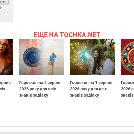
й
х:
ЕЩЕ НА TOCHKA.NET
серпня
Гороскоп на 2 серпня
Гороскоп на 1 серпня
Гороск
сіх
2026 року для всіх
2026 року для всіх
2026 р
знаків зодіаку
знаків зодіаку
знаків