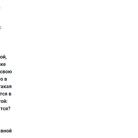
и
:
ой,
шке
 свою
о в
такая
тся в
той:
ятся?
авной