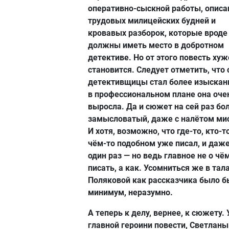
оперативно-сыскной работы, описа
трудовых милицейских будней и
кровавых разборок, которые вроде
должны иметь место в добротном
детективе. Но от этого повесть хуж
становится. Следует отметить, что 
детективщицы стал более изыскан
в профессиональном плане она оче
выросла. Да и сюжет на сей раз бо
замысловатый, даже с налётом ми
И хотя, возможно, что где-то, кто-то
чём-то подобном уже писал, и даже
один раз — но ведь главное не о чё
писать, а как. Усомниться же в тал
Поляковой как рассказчика было б
минимум, неразумно.
А теперь к делу, вернее, к сюжету. 
главной героини повести, Светланы