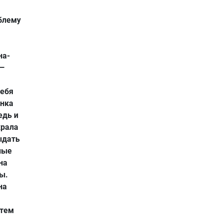
облему
на-
 —
себя
анка
едь и
крала
ыдать
ные
на
ы.
на
 тем