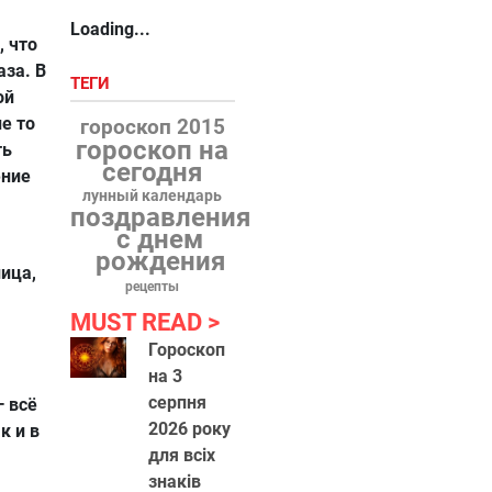
Loading...
 что
аза. В
ТЕГИ
ой
е то
гороскоп 2015
гороскоп на
ть
сегодня
ение
лунный календарь
поздравления
с днем
рождения
ица,
рецепты
MUST READ
Гороскоп
на 3
я
серпня
— всё
2026 року
к и в
для всіх
знаків