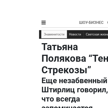
ШОУ-БИЗНЕС
Знаменитости
Новости
Светская жизн
Татьяна
Полякова “Те
Стрекозы”
Еще незабвенный
Штирлиц говорил,
что всегда