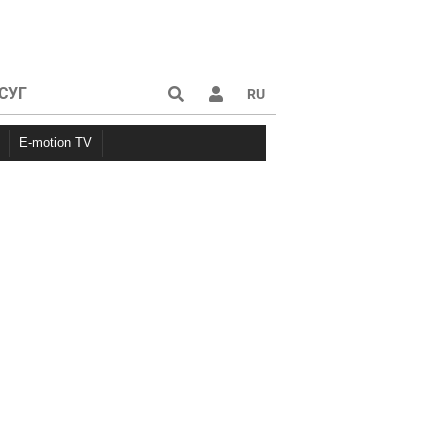
СУГ
RU
E-motion TV