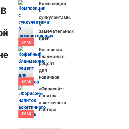
Композиции
 В
с
суккулентами:
9
ой
замечательных
идей
SMAK
Кофейный
не
бланманже:
рецепт
для
новичков
SMAK
«Фарисей»:
напиток
аскетичного
пастора
SMAK