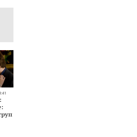
3:41
:
:
труп