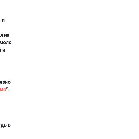
 и
огих
смело
и и
езно
смо
”.
удь в