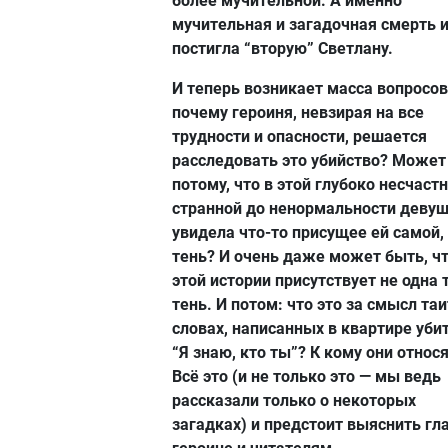
более мучительной. А именно
мучительная и загадочная смерть 
постигла “вторую” Светлану.
И теперь возникает масса вопросов
почему героиня, невзирая на все
трудности и опасности, решается
расследовать это убийство? Может
потому, что в этой глубоко несчастн
странной до ненормальности деву
увидела что-то присущее ей самой,
тень? И очень даже может быть, чт
этой истории присутствует не одна 
тень. И потом: что это за смысл таи
словах, написанных в квартире уби
“Я знаю, кто ты”? К кому они относ
Всё это (и не только это — мы ведь
рассказали только о некоторых
загадках) и предстоит выяснить гл