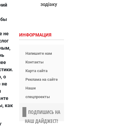
зодіаку
ний
 бы
е не
ИНФОРМАЦИЯ
слог
ным,
Напишите нам
нь
лее
Контакты
стики.
Карта сайта
, о
Реклама на сайте
 не
Наши
м
спецпроекты
анте
ы, как
ПОДПИШИСЬ НА
НАШ ДАЙДЖЕСТ!
У