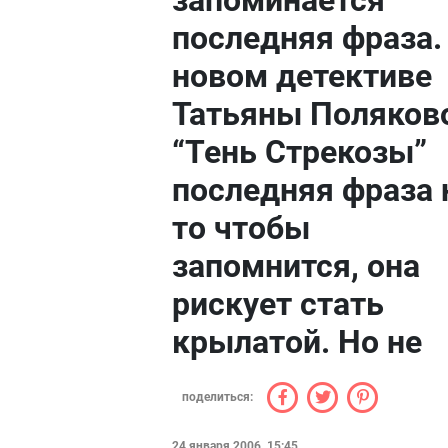
запоминается
последняя фраза.
новом детективе
Татьяны Поляков
“Тень Стрекозы”
последняя фраза 
то чтобы
запомнится, она
рискует стать
крылатой. Но не
поделиться:
24 января 2006, 15:45