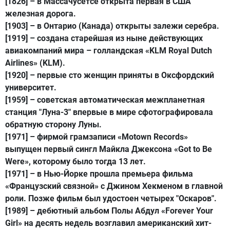
[1826] – в Массачусетсе открыта первая в США
железная дорога.
[1903] – в Онтарио (Канада) открыты залежи серебра.
[1919] – создана старейшая из ныне действующих
авиакомпаний мира – голландская «KLM Royal Dutch
Airlines» (KLM).
[1920] – первые сто женщин приняты в Оксфордский
университет.
[1959] – советская автоматическая межпланетная
станция "Луна-3" впервые в мире сфотографировала
обратную сторону Луны.
[1971] – фирмой грамзаписи «Motown Records»
выпущен первый сингл Майкла Джексона «Got to Be
Were», которому было тогда 13 лет.
[1971] – в Нью-Йорке прошла премьера фильма
«Французский связной» с Джином Хекменом в главной
роли. Позже фильм был удостоен четырех "Оскаров".
[1989] – дебютный альбом Полы Абдул «Forever Your
Girl» на десять недель возглавил американский хит-