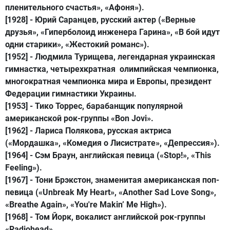
пленительного счастья», «Афоня»).
[1928] -
Юрий Саранцев
, русский актер («Верные
друзья», «Гиперболоид инженера Гарина», «В бой идут
одни старики», «Жестокий романс»).
[1952] -
Людмила Турищева
, легендарная украинская
гимнастка, четырехкратная олимпийская чемпионка,
многократная чемпионка мира и Европы, президент
Федерации гимнастики Украины.
[1953] -
Тико Торрес
, барабанщик популярной
американской рок-группы «Bon Jovi».
[1962] -
Лариса Полякова
, русская актриса
(«Мордашка», «Комедия о Лисистрате», «Депрессия»).
[1964] -
Сэм Браун
, английская певица («Stop!», «This
Feeling»).
[1967] -
Тони Брэкстон
, знаменитая американская поп-
певица («Unbreak My Heart», «Another Sad Love Song»,
«Breathe Again», «You're Makin’ Me High»).
[1968] -
Том Й
орк,
вокалист английской рок-группы
«Radiohead».