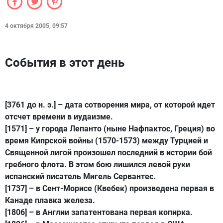
4 октября 2005, 09:57
События в этот день
[3761 до н. э.] – дата сотворения мира, от которой идет
отсчет времени в иудаизме.
[1571] – у города Лепанто (ныне Нафпактос, Греция) во
время Кипрской войны (1570-1573) между Турцией и
Священной лигой произошел последний в истории бой
гребного флота. В этом бою лишился левой руки
испанский писатель Мигель Сервантес.
[1737] – в Сент-Морисе (Квебек) произведена первая в
Канаде плавка железа.
[1806] – в Англии запатентована первая копирка.