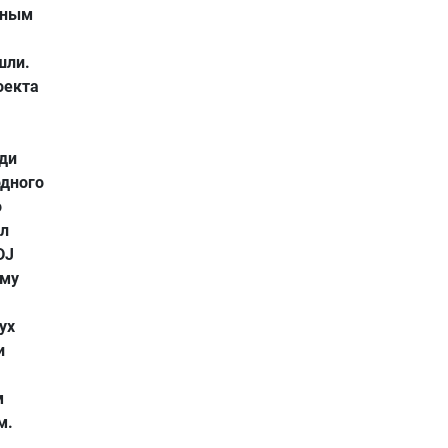
иным
шли.
оекта
еди
дного
о
ял
DJ
ему
ух
и
м
м.