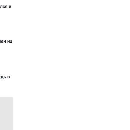
лся и
ен на
удь в