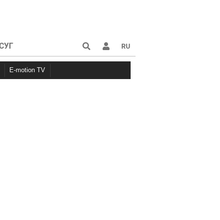
СУГ
RU
E-motion TV