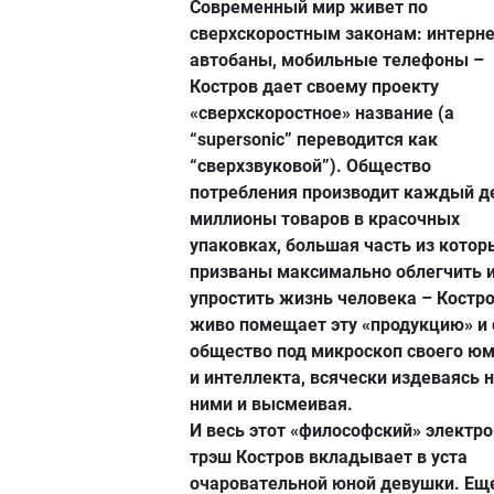
Современный мир живет по
сверхскоростным законам: интерне
автобаны, мобильные телефоны –
Костров дает своему проекту
«сверхскоростное» название (а
“supersonic” переводится как
“сверхзвуковой”). Общество
потребления производит каждый д
миллионы товаров в красочных
упаковках, большая часть из котор
призваны максимально облегчить 
упростить жизнь человека – Костр
живо помещает эту «продукцию» и
общество под микроскоп своего ю
и интеллекта, всячески издеваясь 
ними и высмеивая.
И весь этот «философский» электро
трэш Костров вкладывает в уста
очаровательной юной девушки. Ещ