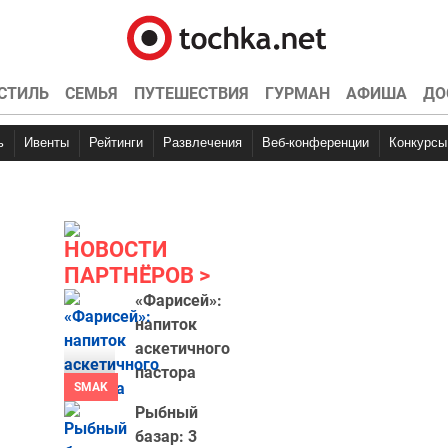
СТИЛЬ
СЕМЬЯ
ПУТЕШЕСТВИЯ
ГУРМАН
АФИША
ДО
ь
Ивенты
Рейтинги
Развлечения
Веб-конференции
Конкурсы
НОВОСТИ
ПАРТНЁРОВ
«Фарисей»:
напиток
аскетичного
пастора
SMAK
Рыбный
базар: 3