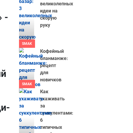
великолепных
идеи на
 -
скорую
руку
SMAK
Кофейный
бланманже:
рецепт
ый
для
новичков
SMAK
Как
ухаживать
и-
за
суккулентами:
6
типичных