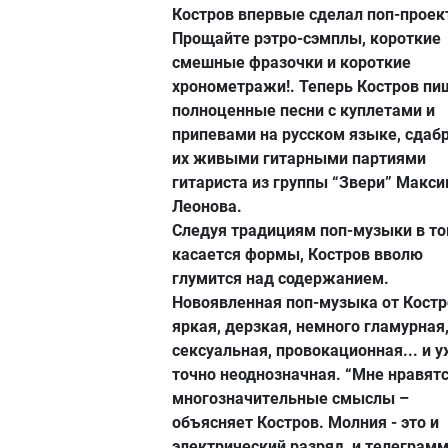
Костров впервые сделал поп-проек
Прощайте рэтро-сэмплы, короткие
смешные фразочки и короткие
хронометражи!. Теперь Костров пи
полноценные песни с куплетами и
припевами на русском языке, сдаб
их живыми гитарными партиями
гитариста из группы “Звери” Макс
Леонова.
Следуя традициям поп-музыки в то
касается формы, Костров вволю
глумится над содержанием.
Новоявленная поп-музыка от Костр
яркая, дерзкая, немного гламурная
сексуальная, провокационная... и 
точно неоднозначная. “Мне нравят
многозначительные смыслы –
объясняет Костров. Молния - это и
электрический разряд, и телеграмм