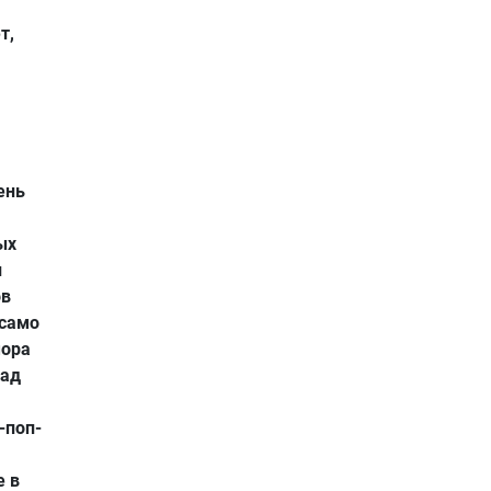
т,
ень
ых
и
ов
 само
мора
над
-поп-
е в