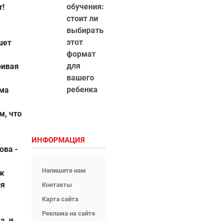
обучения:
т!
стоит ли
выбирать
этот
шет
формат
для
ривая
вашего
ребенка
има
м, что
ИНФОРМАЦИЯ
ова -
,
Напишите нам
уж
ся
Контакты
Карта сайта
Реклама на сайте
а, и