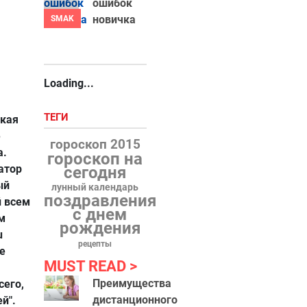
ошибок
новичка
SMAK
Loading...
ТЕГИ
дкая
е
гороскоп 2015
а.
гороскоп на
атор
сегодня
ый
лунный календарь
поздравления
й всем
с днем
м
рождения
u
рецепты
ое
MUST READ
Преимущества
сего,
дистанционного
й".