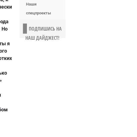
Наши
чески
спецпроекты
рода
ПОДПИШИСЬ НА
 Но
НАШ ДАЙДЖЕСТ!
сты я
ого
отких
ько
»
и
ьбом