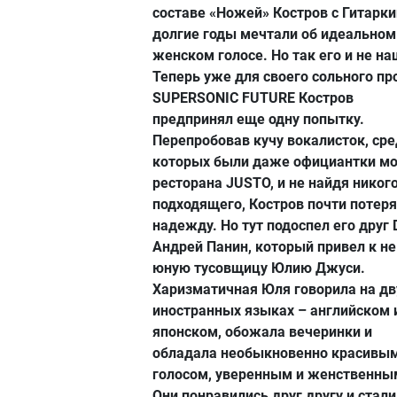
составе «Ножей» Костров с Гитарк
долгие годы мечтали об идеальном
женском голосе. Но так его и не на
Теперь уже для своего сольного пр
SUPERSONIC FUTURE Костров
предпринял еще одну попытку.
Перепробовав кучу вокалисток, ср
которых были даже официантки мо
ресторана JUSTO, и не найдя никог
подходящего, Костров почти потер
надежду. Но тут подоспел его друг 
Андрей Панин, который привел к н
юную тусовщицу Юлию Джуси.
Харизматичная Юля говорила на дв
иностранных языках – английском 
японском, обожала вечеринки и
обладала необыкновенно красивы
голосом, уверенным и женственны
Они понравились друг другу и стали