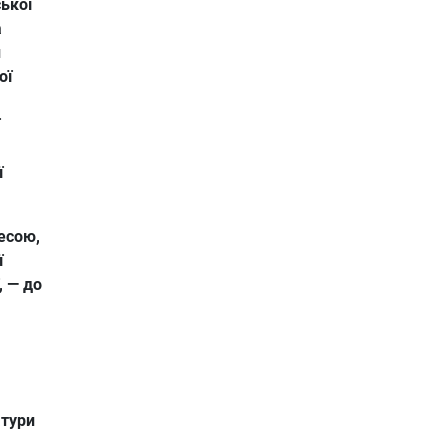
ської
а
й
ої
ї
десою,
ї
, — до
атури