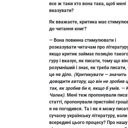
все ж таки хто вона така, щоб мені
вказувати?
Як вважаєте, критика має стимулю
до читання книг?
— Вона повинна стимулювати і
розказувати читачам про літератур
якщо критик займає позицію такого
гуру і вказує, як писати, тому що він
розумніший і знає, як треба писати,
це не діло.
(Критикувати — значить
доводити автору, що він не зробив 
так, як зробив би я, якщо б умів. — 
Чапек)
. Мені теж пропонували писа
статті, пропонували пристойні гроші
я не погодився. Та і як я можу писа
сучасну українську літературу, коли
всередині цього процесу? Про нашу