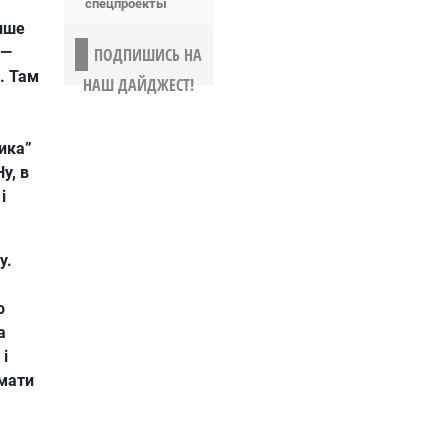
спецпроекты
ише
 —
ПОДПИШИСЬ НА
. Там
НАШ ДАЙДЖЕСТ!
тика”
у, в
і
у.
о
а
 і
имати