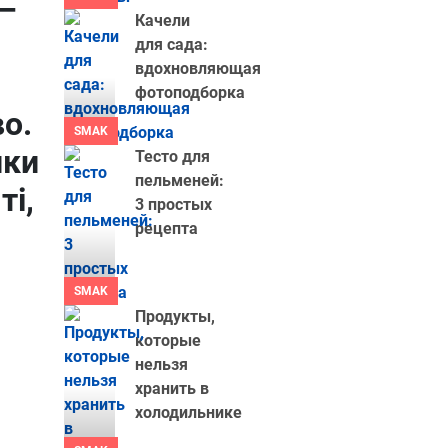
—
Качели
для сада:
вдохновляющая
фотоподборка
о.
SMAK
ики
Тесто для
пельменей:
ті,
3 простых
рецепта
SMAK
Продукты,
которые
нельзя
хранить в
холодильнике