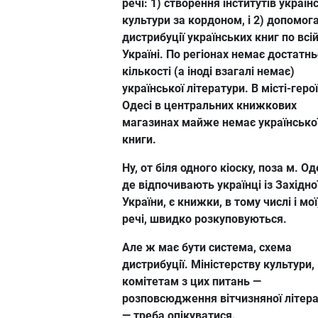
речі: 1) створення інститутів україн
культури за кордоном, і 2) допомог
дистрибуції українських книг по всі
Україні. По регіонах немає достатнь
кількості (а іноді взагалі немає)
української літератури. В місті-герої
Одесі в центральних книжкових
магазинах майже немає українсько
книги.
Ну, от біля одного кіоску, поза м. О
де відпочивають українці із Західно
України, є книжки, в тому числі і мої
речі, швидко розкуповуються.
Але ж має бути система, схема
дистрибуції. Міністерству культури,
комітетам з цих питань —
розповсюдження вітчизняної літер
— треба опікуватися.