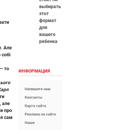
выбирать
этот
формат
вати
для
вашего
ребенка
у. Але
 собі
 — то
ИНФОРМАЦИЯ
цього
Карл
Напишите нам
ти
Контакты
, але
Карта сайта
ти про
Реклама на сайте
 я сам
Наши