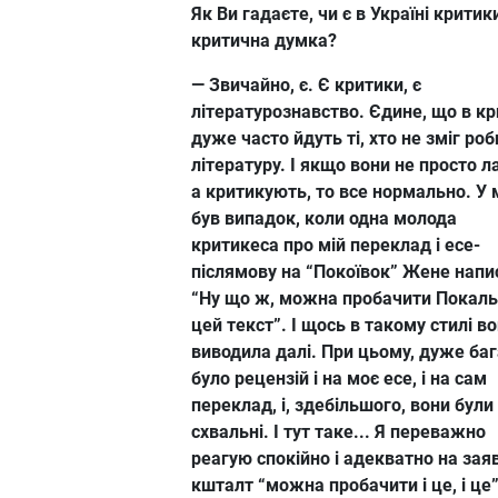
Як Ви гадаєте, чи є в Україні критик
критична думка?
— Звичайно, є. Є критики, є
літературознавство. Єдине, що в к
дуже часто йдуть ті, хто не зміг роб
літературу. І якщо вони не просто л
а критикують, то все нормально. У
був випадок, коли одна молода
критикеса про мій переклад і есе-
післямову на “Покоївок” Жене напи
“Ну що ж, можна пробачити Покаль
цей текст”. І щось в такому стилі в
виводила далі. При цьому, дуже ба
було рецензій і на моє есе, і на сам
переклад, і, здебільшого, вони були
схвальні. І тут таке... Я переважно
реагую спокійно і адекватно на зая
кшталт “можна пробачити і це, і це”