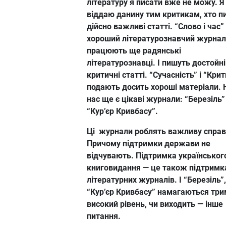
літературу я писати вже не можу. Я
віддаю данину тим критикам, хто п
дійсно важливі статті. “Слово і час”
хороший літературознавчий журнал
працюють ще радянські
літературознавці. І пишуть достойні
критичні статті. “Сучасність” і “Кри
подають досить хороші матеріали. Н
нас ще є цікаві журнали: “Березіль” 
“Кур’єр Кривбасу”.
Ці журнали роблять важливу справ
Причому підтримки держави не
відчувають. Підтримка українськог
книговидання — це також підтримк
літературних журналів. І “Березіль”,
“Кур’єр Кривбасу” намагаються тр
високий рівень, чи виходить — інше
питання.