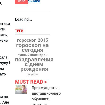
SMAK
и,
Loading...
ритики
ити
ТЕГИ
аять,
гороскоп 2015
 мене
гороскоп на
сегодня
лунный календарь
сала:
поздравления
чуку і
с днем
рождения
она
гато
рецепты
MUST READ
Преимущества
дистанционного
ви на
обучения:
. Але
стоит ли