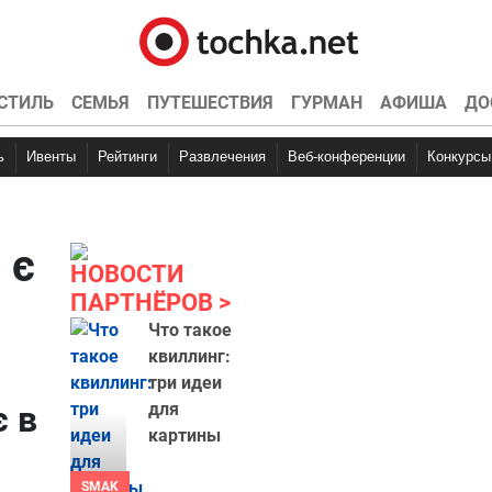
СТИЛЬ
СЕМЬЯ
ПУТЕШЕСТВИЯ
ГУРМАН
АФИША
ДО
ь
Ивенты
Рейтинги
Развлечения
Веб-конференции
Конкурсы
 є
НОВОСТИ
ПАРТНЁРОВ
Что такое
квиллинг:
три идеи
є в
для
картины
SMAK