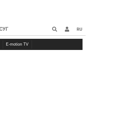
СУГ
RU
E-motion TV