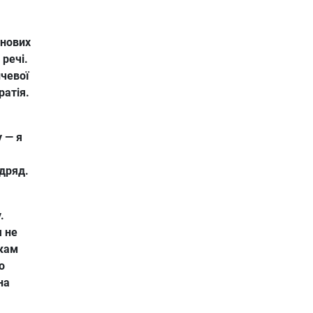
 нових
 речі.
чевої
ратія.
 — я
ідряд.
.
я не
ткам
о
на