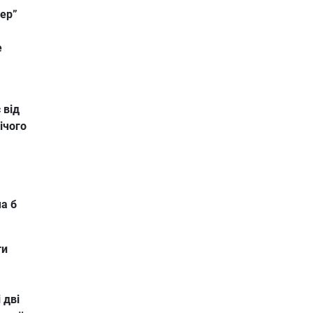
вер”
е
 від
ічого
ча б
ти
 дві