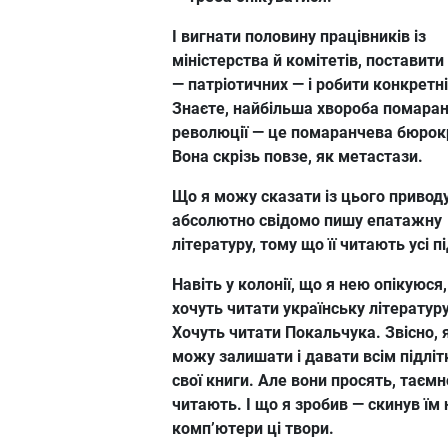
І вигнати половину працівників із
міністерства й комітетів, поставити
— патріотичних — і робити конкретні
Знаєте, найбільша хвороба помаран
революції — це помаранчева бюрок
Вона скрізь повзе, як метастази.
Що я можу сказати із цього приводу
абсолютно свідомо пишу епатажну
літературу, тому що її читають усі п
Навіть у колонії, що я нею опікуюся,
хочуть читати українську літературу
Хочуть читати Покальчука. Звісно, 
можу залишати і давати всім підлі
свої книги. Але вони просять, таємн
читають. І що я зробив — скинув їм 
комп’ютери ці твори.