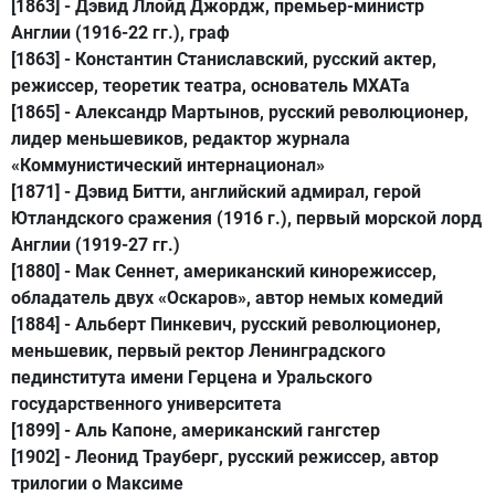
[1863] -
Дэвид Ллойд Джордж
, премьер-министр
Англии (1916-22 гг.), граф
[1863] -
Константин Станиславский
, русский актер,
режиссер, теоретик театра, основатель МХАТа
[1865] -
Александр Мартынов
, русский революционер,
лидер меньшевиков, редактор журнала
«Коммунистический интернационал»
[1871] -
Дэвид Битти
, английский адмирал, герой
Ютландского сражения (1916 г.), первый морской лорд
Англии (1919-27 гг.)
[1880] -
Мак Сеннет
, американский кинорежиссер,
обладатель двух «Оскаров», автор немых комедий
[1884] -
Альберт Пинкевич
, русский революционер,
меньшевик, первый ректор Ленинградского
пединститута имени Герцена и Уральского
государственного университета
[1899] -
Аль Капоне
, американский гангстер
[1902] -
Леонид Трауберг,
русский режиссер, автор
трилогии о Максиме