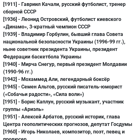
[1911] -
Гавриил Качали
, русский футболист, тренер
сборной СССР
[1936] -
Леонид Островский
, футболист киевского
«Динамо», 3-кратный чемпион СССР
[1939] -
Владимир Горбулин
, бывший глава Совета
национальной безопасности Украины (1996-99 гг.),
ныне советник президента Украины, президент
Федерации баскетбола Украины
[1940] -
Мирча Снегур
, первый президент Молдавии
(1990-96 гг.)
[1942] -
Мохаммед Али
, легендарный боксёр
[1945] -
Семен Альтов
, русский писатель-юморист
(«Собачьи радости», «Сила воли»)
[1951] -
Борис Каплун
, русский музыкант, участник
группы «Ариэль»
[1951] -
Алексей Арбатов
, русский историк, глава
Центра геополитических прогнозов, депутат Госдумы
[1960] -
Игорь Николаев
, композитор, поэт, певец и
продюсер