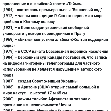
приложение к английской газете «Таймс»
[1904]
- cостоялась премьера пьесы "Вишневый сад"
[1912]
– члены экспедиции Р. Скотта первыми в мире
прибыли к Южному полюсу
[1921]
– в Вене создан украинский свободный
университет, вскоре переведенный в Прагу
[1969]
– «Битлз» выпустили альбом «Желтая подводная
лодка»
[1979]
– в СССР начата Всесоюзная перепись населения
[1984]
– Верховный суд Канады постановил, что запись
на видеомагнитофоны телепрограмм для частного
использования не является нарушением авторского
права
[1987]
– создан Совет женщин Украины
[1988]
– в Аризоне (США) открыт самый большой в
мире кактус – высотой 17 м 65 см
[2000]
– режим талибов Афганистана заявил о
признании им независимости Чечни
[2001]
- компания Monsanto объявила о начале полевых