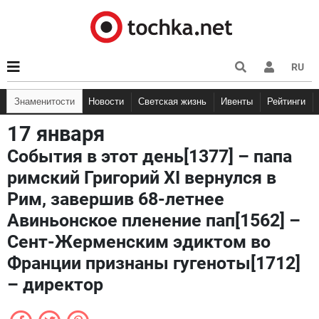
RU
Знаменитости
Новости
Светская жизнь
Ивенты
Рейтинги
17 января
События в этот день[1377] – папа
римский Григорий XI вернулся в
Рим, завершив 68-летнее
Авиньонское пленение пап[1562] –
Сент-Жерменским эдиктом во
Франции признаны гугеноты[1712]
– директор