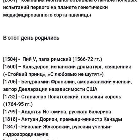
испытаний первого на планете генетически
модифицированного сорта пшеницы
В этот день родились
[1504] -
Пий V
, папа римский (1566-72 гг.)
[1600] –
Кальдерон
, испанский драматург, священник
(«Стойкий принц», «С любовью не шутят»)
[1706] -
Бенджамин Франклин
, американский ученый,
автор Декларации независимости США
[1732] -
Станислав Понятовский
, польский король
(1764-95 гг.)
[1799] -
Авдотья Истомина
, русская балерина
[1818] -
Антуан Дорион
, премьер-министр Канады
[1847] -
Николай Жуковский
, русский ученый-
гидроаэродинамик