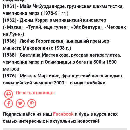
[1961] -
Майя Чибурданидзе
, грузинская шахматистка,
чемпионка мира (1978-91 гг.)
[1962] -
Джим Кэрри
, американский киноактер
(«Маска», «Тупой, еще тупее», «Эйс Вентура», «Человек
на Луне»)
[1966] -
Любчо Георгиевски,
нынешний премьер-
министр Македонии (с 1998 г.)
[1968] -
Светлана Мастеркова,
русская легкоатлетка,
чемпионка мира и Олимпиады в беге на 800 и 1500
метров
[1976] -
Мигель Мартинес
, французский велосипедист,
олимпийский чемпион 2000 г. в маунтинбайке
Печать страницы
Подписывайся на наш
Facebook
и будь в курсе всех
самых интересных и актуальных новостей!