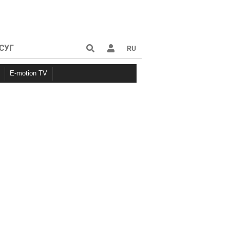
СУГ
RU
E-motion TV