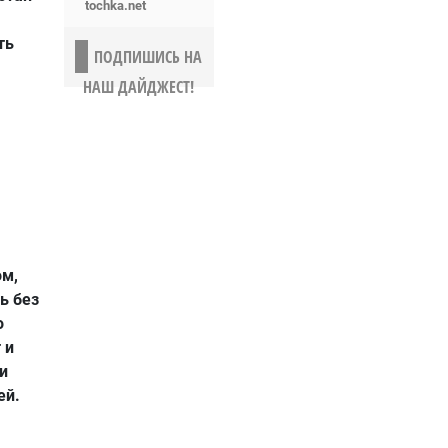
tochka.net
ть
ПОДПИШИСЬ НА
НАШ ДАЙДЖЕСТ!
ом,
ь без
о
 и
и
ей.