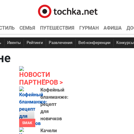
СТИЛЬ
СЕМЬЯ
ПУТЕШЕСТВИЯ
ГУРМАН
АФИША
ДО
ь
Ивенты
Рейтинги
Развлечения
Веб-конференции
Конкурсы
не
НОВОСТИ
ПАРТНЁРОВ
Кофейный
бланманже:
рецепт
для
новичков
SMAK
Качели