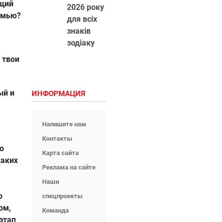
ящий
2026 року
емью?
для всіх
знаків
зодіаку
 твои
ый и
ИНФОРМАЦИЯ
Напишите нам
Контакты
Но
Карта сайта
каких
Реклама на сайте
Наши
о
спецпроекты
ом,
Команда
этап