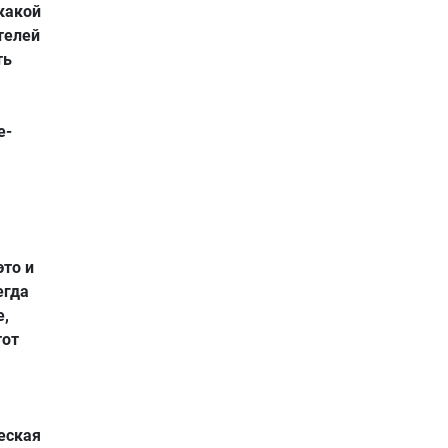
 какой
телей
ть
я
е-
это и
егда
е,
тот
еская