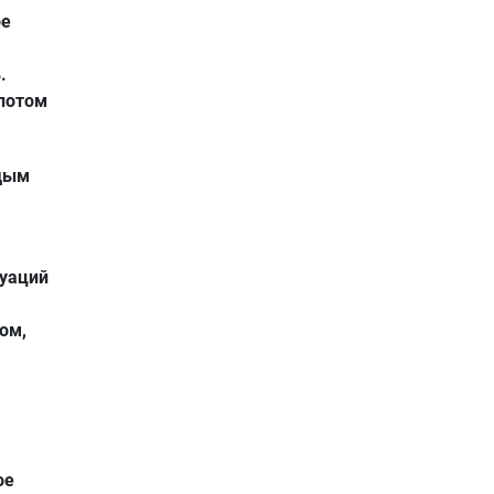
ое
.
 потом
одым
туаций
.
ом,
ое