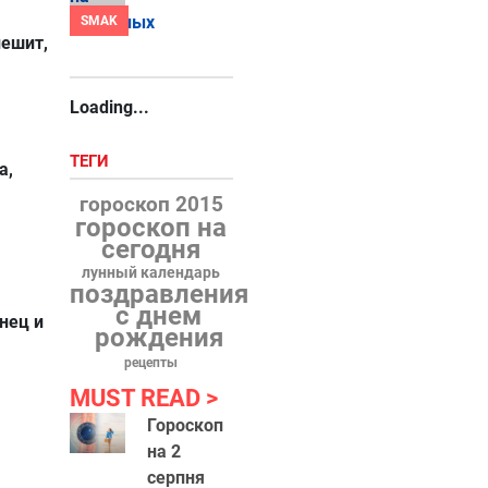
SMAK
пешит,
Loading...
ТЕГИ
а,
гороскоп 2015
гороскоп на
сегодня
лунный календарь
поздравления
с днем
нец и
рождения
рецепты
MUST READ
Гороскоп
на 2
серпня