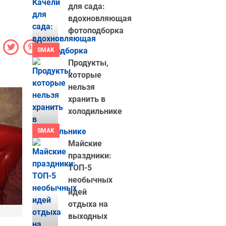
для сада:
вдохновляющая
фотоподборка
SMAK
Продукты,
которые
нельзя
хранить в
холодильнике
SMAK
Майские
праздники:
ТОП-5
необычных
идей
отдыха на
выходных