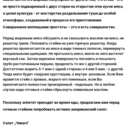
не просто поджаренный с двух сторон на открытом огне кусок мяса,
а целая культура - от мастерства разделывания туши до особой
атмосферы, создаваемой в процессе его приготовления.
Совершенное воплощение простоты – это и есть совершенство.
Перед жареньем мясо обсушить и не смазывать маслом ни мясо, ни
решетку гриля. Положить стейки на уже горячую решетку. Когда
решетка пропечатается на мясе в виде темных полосок, перевернуть
специальными щипцами. Не протыкать мясо, иначе из него вытечет
вкусный сок. Затем верхнюю поверхность посолить и посыпать
грубо растолченным перцем, проделать то же с другой стороной.
Достаточно жарить 5-7 мин с одной стороны и 4 или 5 мин - с другой.
Тогда мясо будет снаружи хрустящим, а внутри -розовым. Если Вам
нравится стейк с кровью, жарьте его поменьше, если Вы
препочитаете полностью прожаренный - подольше. Но в любом
случае надо готовые стейки сбрызнуть оливковым маслом.
Поскольку аппетит приходит во время еды, предлагаем вам перед
сочным стейком попробовать истинно американский салат.
Салат „Чикаго”