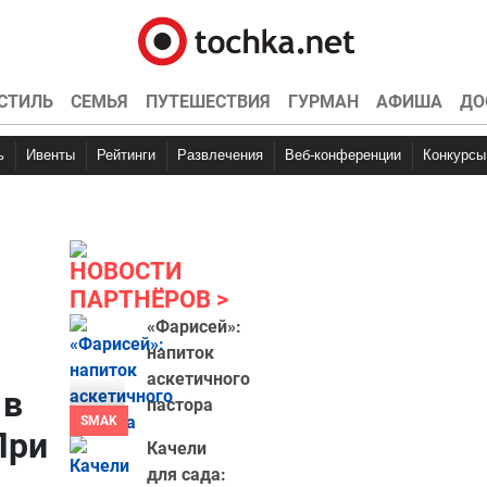
СТИЛЬ
СЕМЬЯ
ПУТЕШЕСТВИЯ
ГУРМАН
АФИША
ДО
ь
Ивенты
Рейтинги
Развлечения
Веб-конференции
Конкурсы
НОВОСТИ
ПАРТНЁРОВ
«Фарисей»:
напиток
аскетичного
 в
пастора
SMAK
При
Качели
для сада: