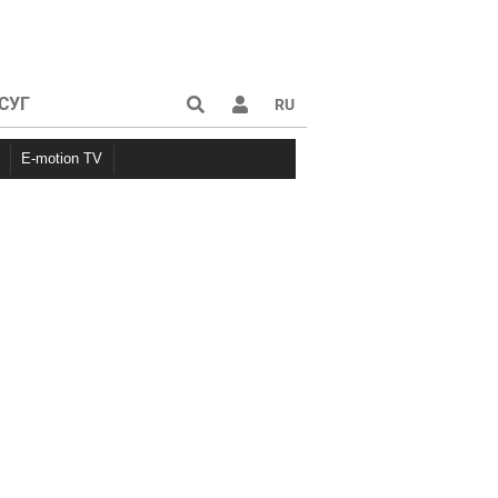
СУГ
RU
E-motion TV