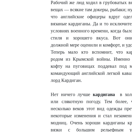
Рабочий же люд ходил в грубоватых в
вещах — всякие там докеры, рыбаки; ну
что английские офицеры вдруг оде
вязаные кардиганы. Да и то исключите
условиях военного времени, когда было
стиля и хорошего вкуса. Вот они
должной мере оценили и комфорт, и удо
Теперь мало кто вспомнит, что ка
родом из Крымской войны. Именно
кофту на пуговицах поддевал под 
командующий английской легкой кава
лорд Кардиган.
Нет ничего лучше
кардигана
в хо
или слякотную погоду. Тем более, 
несколько веков этот вид одежды пре
некоторые изменения и стал незамен
модниц. Очень хороши кардиганы к
вязки с большим рельефным уз