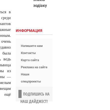
зодіаку
ться в
 среди
антов
тажные
ИНФОРМАЦИЯ
енным.
 очень
Напишите нам
давно
, была
Контакты
А ведь
Карта сайта
львица
Реклама на сайте
мы из
Наши
дины —
спецпроекты
смелым
вещам
ПОДПИШИСЬ НА
я ещё
НАШ ДАЙДЖЕСТ!