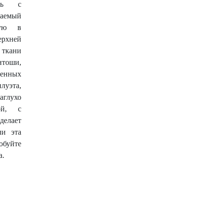
ань с
аемый
рую в
ерхней
ткани
нтоши,
енных
уэта,
аглухо
кой, с
делает
ли эта
буйте
а.