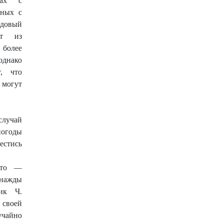
нах с
вных с
рдовый
ит из
 более
днако
т, что
могут
случай
огоды
стись
ьто —
днажды
ик Ч.
своей
учайно