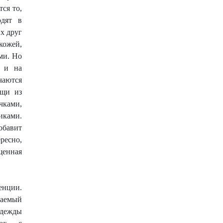
ся то,
одят в
х друг
 кожей,
ми. Но
я и на
чаются
ещи из
чками,
иками.
обавит
ресно,
щенная
енции.
аемый
одежды