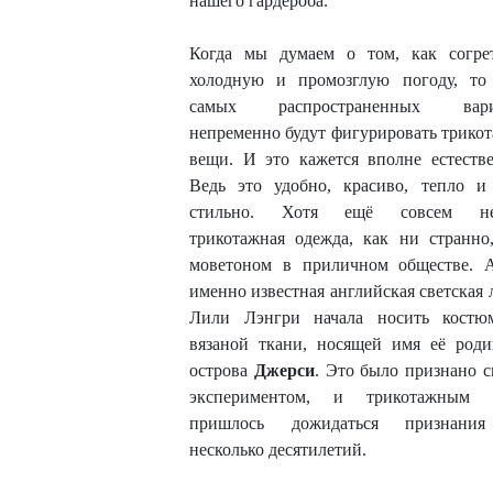
нашего гардероба.
Когда мы думаем о том, как согре
холодную и промозглую погоду, то
самых распространенных вари
непременно будут фигурировать трико
вещи. И это кажется вполне естеств
Ведь это удобно, красиво, тепло и
стильно. Хотя ещё совсем не
трикотажная одежда, как ни странно
моветоном в приличном обществе. 
именно известная английская светская 
Лили Лэнгри начала носить костю
вязаной ткани, носящей имя её ро
острова
Джерси
. Это было признано 
экспериментом, и трикотажным 
пришлось дожидаться признани
несколько десятилетий.