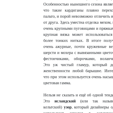
Особенностью нынешнего сезона являет
что такие кардиганы плавно перех
пальто, и порой невозможно отличить и
от друга. Здесь уместна отделка мехом,
очень крупными пуговицами и пряжка
крупная вязка может использоватьс
более тонких нитках. В итоге полу
очень ажурные, почти кружевные в
шерсти и мохера с вывязанными цвето
фестончиками, оборочками, воланч
Это уж чистый гламур, который д
женственности любой барышне. Инте
что при этом используется очень насы
цветовая гамма.
Нельзя не сказать и ещё об одной тенд
Это
исландский
(или так назыв
кельтский)
узор
, который дизайнеры 