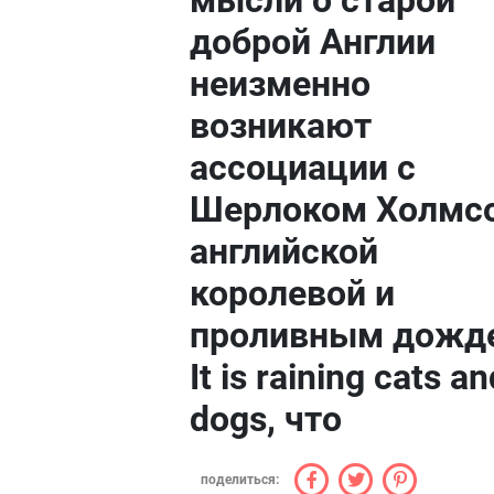
мысли о старой
доброй Англии
неизменно
возникают
ассоциации с
Шерлоком Холмс
английской
королевой и
проливным дожд
It is raining cats an
dogs, что
поделиться: