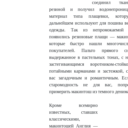
соединил тк
резиной и получил водонепрониц
материал типа плащевки, кото
дальнейшем используют для пошива в
одежды. Так из непромокаемой 
появились резиновые плащи — маки
которые быстро нашли многочисл
покупателей. Пальто прямого сил
выдержанное в пастельных тонах, с н
застегивающимся воротником-стой
потайными карманами и застежкой, с
вас загадочным и романтичным. Ес
старомодность не для вас, попро
примерить макинтош из темного деним
Кроме всемирно
известных, ставших
классическими,
макинтошей Англия —