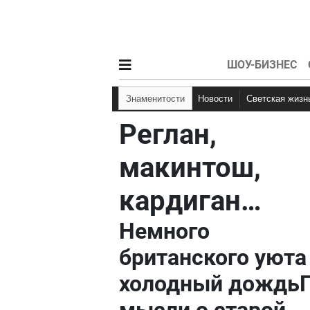
ШОУ-БИЗНЕС
Знаменитости
Новости
Светская жизн
Реглан,
макинтош,
кардиган…
Немного
британского уюта
холодный дождь