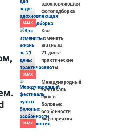
вдохновляющая
фотоподборка
SMAK
Как
изменить
жизнь за
21 день:
ом,
практические
советы
SMAK
Международный
фестиваль
ем.
супа в
d
Болонье:
особенности
мероприятия
SMAK