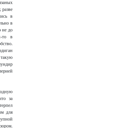
язаных
, разве
лись в
льно в
 не до
-то в
бство.
рдиган
 такую
мундир
лерией
лодную
что за
терпел
им для
рупной
ором.