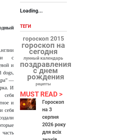
Loading...
ТЕГИ
одный
гороскоп 2015
гороскоп на
сегодня
нглии
ции с
лунный календарь
поздравления
евой и
с днем
d dogs,
рождения
едра” —
рецепты
рка. И
MUST READ
 себя
Гороскоп
тное и
на 3
и себя
серпня
здали
2026 року
оторые
для всіх
часть
знаків