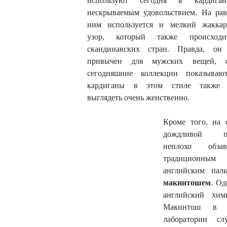
используют сегодня в кардига
нескрываемым удовольствием. На ра
ним используется и мелкий жакка
узор, который также происход
скандинавских стран. Правда, он
привычен для мужских вещей, о
сегодняшние коллекции показываю
кардиганы в этом стиле также 
выглядеть очень женственно.
Кроме того, на 
дождливой п
неплохо обзаве
традиционным
английским пал
макинтошем
. О
английский хим
Макинтош в 
лаборатории сл