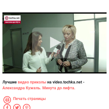
Лучшие
видео приколы
на
video.tochka.net
-
Александра Кужель. Минута до лифта.
Печать страницы