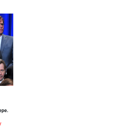
ере.
т