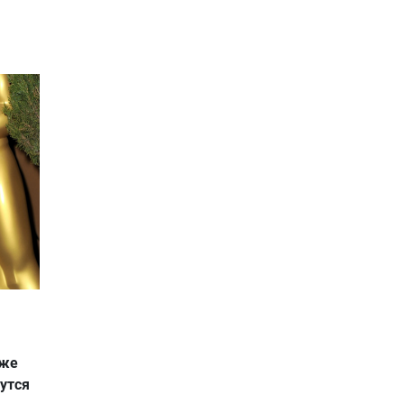
уже
утся