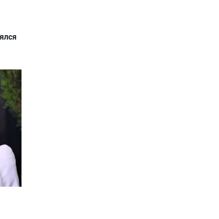
оялся