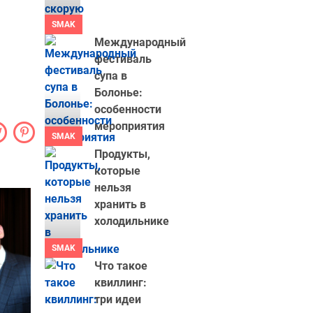
SMAK
Международный
фестиваль
супа в
Болонье:
особенности
мероприятия
SMAK
Продукты,
которые
нельзя
хранить в
холодильнике
SMAK
Что такое
квиллинг:
три идеи