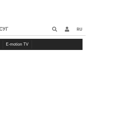
СУГ
RU
E-motion TV