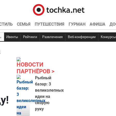
СТИЛЬ
СЕМЬЯ
ПУТЕШЕСТВИЯ
ГУРМАН
АФИША
ДО
ь
Ивенты
Рейтинги
Развлечения
Веб-конференции
Конкурсы
а
НОВОСТИ
ПАРТНЁРОВ
Рыбный
базар: 3
великолепных
у!
идеи на
скорую
руку