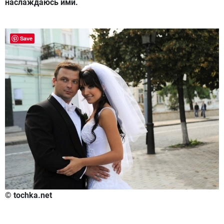
наслаждаюсь ими.
Save
© tochka.net