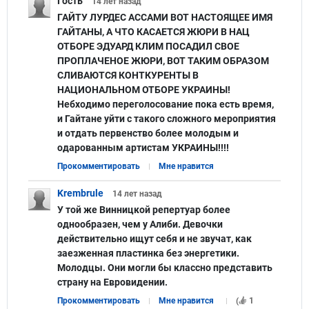
Гость
14 лет
назад
ГАЙТУ ЛУРДЕС АССАМИ ВОТ НАСТОЯЩЕЕ ИМЯ
ГАЙТАНЫ, А ЧТО КАСАЕТСЯ ЖЮРИ В НАЦ
ОТБОРЕ ЭДУАРД КЛИМ ПОСАДИЛ СВОЕ
ПРОПЛАЧЕНОЕ ЖЮРИ, ВОТ ТАКИМ ОБРАЗОМ
СЛИВАЮТСЯ КОНТКУРЕНТЫ В
НАЦИОНАЛЬНОМ ОТБОРЕ УКРАИНЫ!
Небходимо переголосование пока есть время,
и Гайтане уйти с такого сложного мероприятия
и отдать первенство более молодым и
одарованным артистам УКРАИНЫ!!!!
Прокомментировать
Мне нравится
Krembrule
14 лет
назад
У той же Винницкой репертуар более
однообразен, чем у Алиби. Девочки
действительно ищут себя и не звучат, как
заезженная пластинка без энергетики.
Молодцы. Они могли бы классно представить
страну на Евровидении.
Прокомментировать
Мне нравится
(
1