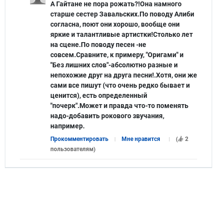
А Гайтане не пора рожать?!Она намного
старше сестер Завальских.По поводу Алиби
согласна, поют они хорошо, вообще они
яркие и талантливые артистки!Столько лет
на сцене.По поводу песен -не
совсем.Сравните, к примеру, "Оригами" и
"Без лишних слов"-абсолютно разные и
непохожие друг на друга песни!.Хотя, они же
сами все пишут (что очень редко бывает и
ценится), есть определенный
"почерк".Может и правда что-то поменять
надо-добавить рокового звучания,
например.
Прокомментировать
Мне нравится
(
2
пользователям
)