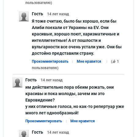
пользователю
)
Гость
14 лет
назад
Я тоже считаю, было бы хорошо, если бы
Алиби поехали от Украины на EV. Они
красивые, хорошо поют, харизматичные и
интеллигентные! А от пошлости и
вульгарности все очень устали уже. Они бы
достойно представили страну.
Прокомментировать
Мне нравится
(
1
пользователю
)
Гость
14 лет
назад
им действительно пора обеим рожать, они
красивы и пока молоды, зачем им это
Евровидение?
у них отличные голоса, но как-то репертуар уже
много лет однообразный!
Прокомментировать
Мне нравится
Гость
14 лет
назад