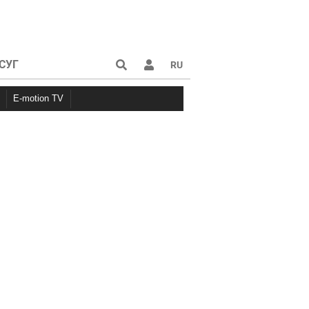
СУГ
RU
E-motion TV