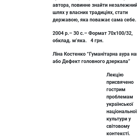
автора, повинне знайти незалежни
шлях у власних традиціях, стати
державою, яка поважає сама себе.
2004 р.– 30 с.– Формат 70х100/32,
обклад. м’яка. 4 грн.
Ліна Костенко “
Гуманітарна аура нац
або Дефект головного дзеркала”
Лекцію
присвячено
гострим
проблемам
української
національної
культури у
світовому
контексті.