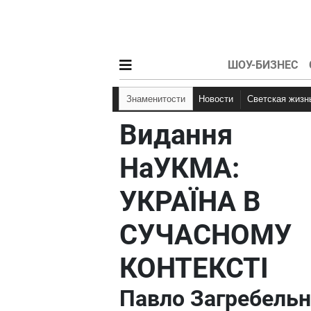
ШОУ-БИЗНЕС
Знаменитости
Новости
Светская жизн
Видання
НаУКМА:
УКРАЇНА В
СУЧАСНОМУ
КОНТЕКСТІ
Павло Загребель