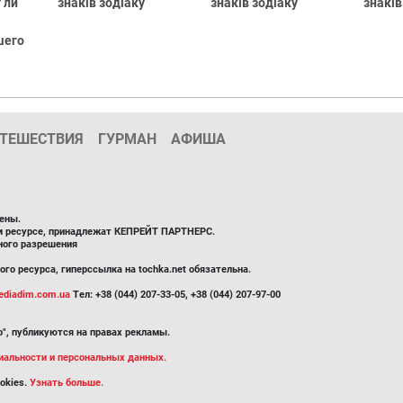
 ли
знаків зодіаку
знаків зодіаку
знаків
шего
ТЕШЕСТВИЯ
ГУРМАН
АФИША
ены.
ом ресурсе, принадлежат КЕПРЕЙТ ПАРТНЕРС.
ного разрешения
го ресурса, гиперссылка на tochka.net обязательна.
diadim.com.ua
Тел: +38 (044) 207-33-05, +38 (044) 207-97-00
", публикуются на правах рекламы.
иальности и персональных данных.
okies.
Узнать больше.