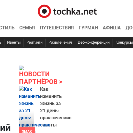
СТИЛЬ
СЕМЬЯ
ПУТЕШЕСТВИЯ
ГУРМАН
АФИША
ДО
ь
Ивенты
Рейтинги
Развлечения
Веб-конференции
Конкурсы
НОВОСТИ
ПАРТНЁРОВ
Как
изменить
жизнь за
21 день:
практические
ний
советы
SMAK