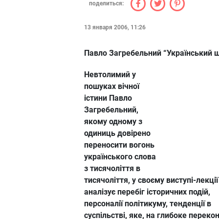
поделиться:
13 января 2006, 11:26
Павло Загребельний “Український 
Невтолимий у
пошуках вічної
істини Павло
Загребельний,
якому одному з
одиниць довірено
переносити вогонь
українського слова
з тисячоліття в
тисячоліття, у своєму виступі-лекції
аналізує перебіг історичних подій,
персоналії політикуму, тенденції в
суспільстві, яке, на глибоке переко