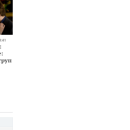
3:41
:
:
труп