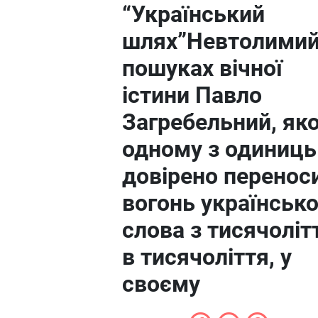
“Український
шлях”Невтолимий
пошуках вічної
істини Павло
Загребельний, як
одному з одиниць
довірено перенос
вогонь українсько
слова з тисячоліт
в тисячоліття, у
своєму