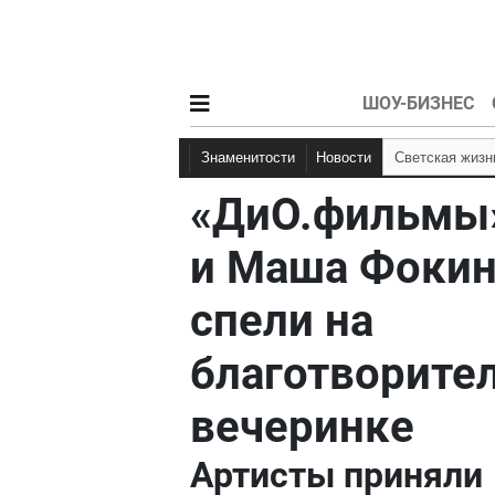
ШОУ-БИЗНЕС
Знаменитости
Новости
Светская жизн
«ДиО.фильмы
и Маша Фокин
спели на
благотворите
вечеринке
Артисты приняли