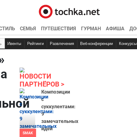
СТИЛЬ
СЕМЬЯ
ПУТЕШЕСТВИЯ
ГУРМАН
АФИША
ДО
ь
Ивенты
Рейтинги
Развлечения
Веб-конференции
Конкурсы
»
а
НОВОСТИ
ПАРТНЁРОВ
Композиции
льной
с
суккулентами:
9
замечательных
идей
SMAK