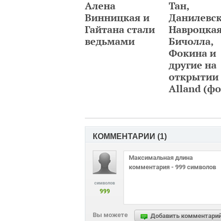
Алена
Тан,
Винницкая и
Данилевск
Гайтана стали
Навроцкая
ведьмами
Бичолла,
Фокина и
другие на
открытии
Alland (фо
КОММЕНТАРИИ (
1
)
символов
999
Вы можете
Добавить комментари