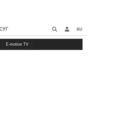
СУГ
RU
E-motion TV