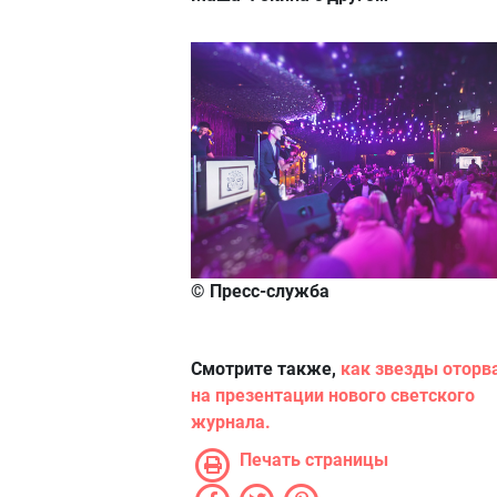
© Пресс-служба
Смотрите также,
как звезды оторв
на презентации нового светского
журнала.
Печать страницы