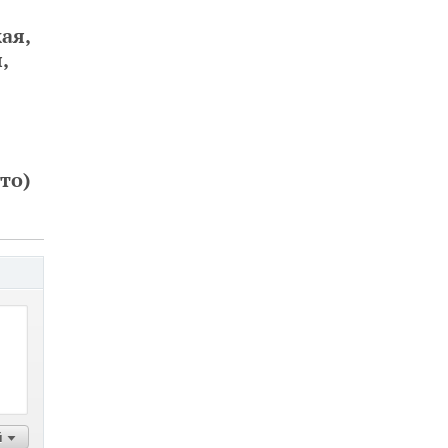
ая,
,
то)
й