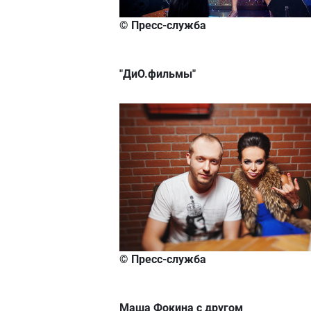
© Пресс-служба
"ДиО.фильмы"
© Пресс-служба
Маша Фокина с другом