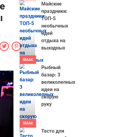
е
Майские
праздники:
ы
ТОП-5
необычных
идей
отдыха на
выходных
SMAK
Рыбный
базар: 3
великолепных
идеи на
скорую
руку
SMAK
Тесто для