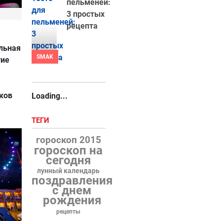
пельменей:
3 простых
рецепта
льная
SMAK
тие
ков
Loading...
ТЕГИ
гороскоп 2015
гороскоп на
сегодня
лунный календарь
поздравления
с днем
рождения
рецепты