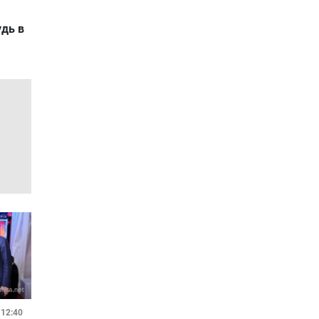
удь в
 12:40